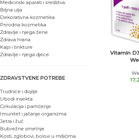
Medicinski aparati i sredstva
Biljna ulja
Dekorativna kozmetika
Prirodna kozmetika
Zdravlje i njega žene
Zdrava hrana
Kapi i tinkture
Vitamin D
Zdravlje i njega djece
We
We
ZDRAVSTVENE POTREBE
17,
Trudnice i dojilje
Ubodi insekta
Cirkulacija i pamćenje
Imunitet i jačanje organizma
Jetra i žuč
Bubrežne smetnje
Kosti, zglobovi, bolovi u mišićima