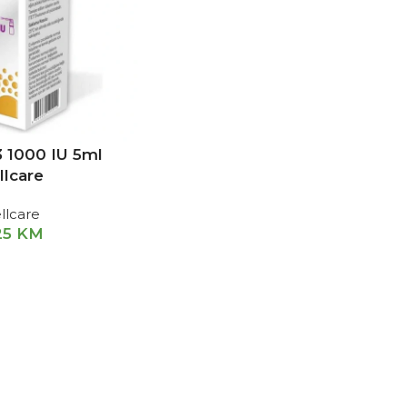
3 1000 IU 5ml
llcare
llcare
25
KM