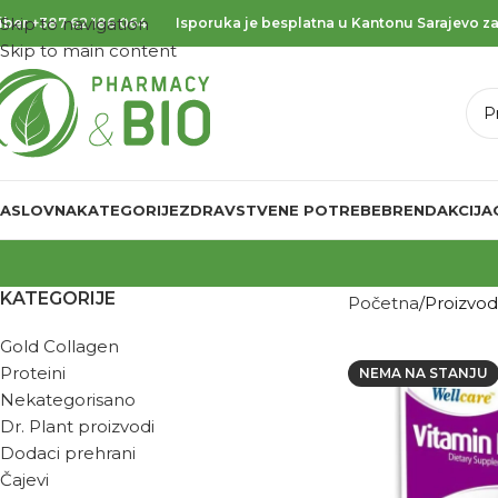
Skip to navigation
iber
+387 62 186 064
Isporuka je besplatna u Kantonu Sarajevo za
Skip to main content
ASLOVNA
KATEGORIJE
ZDRAVSTVENE POTREBE
BREND
AKCIJA
KATEGORIJE
Početna
Proizvo
Gold Collagen
Proteini
NEMA NA STANJU
Nekategorisano
Dr. Plant proizvodi
Dodaci prehrani
Čajevi