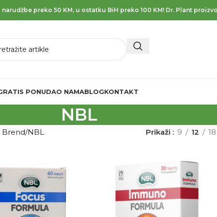
 narudžbe preko 50 KM, u ostatku BiH preko 100 KM! Dr. Plant proizvo
GRATIS PONUDA
O NAMA
BLOG
KONTAKT
NBL
d Brend
NBL
Prikaži
9
12
18