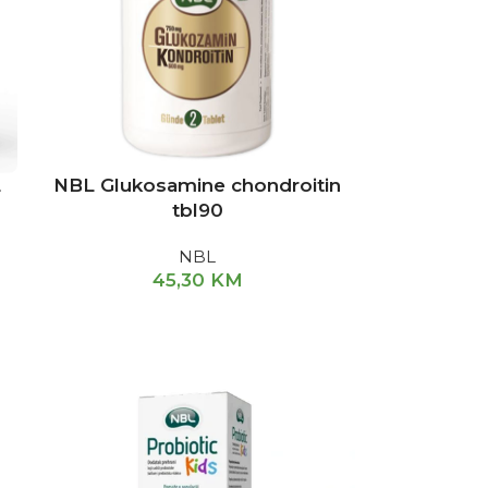
L
NBL Glukosamine chondroitin
tbl90
NBL
45,30
KM