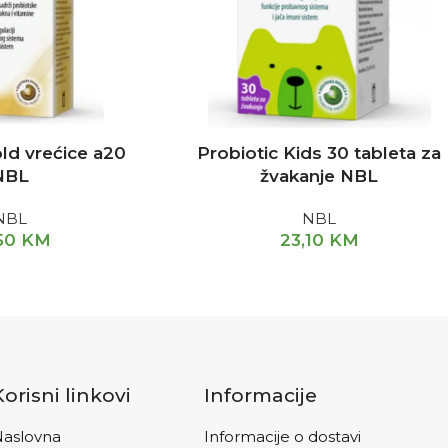
old vrećice a20
Probiotic Kids 30 tableta za
NBL
žvakanje NBL
NBL
NBL
50
KM
23,10
KM
Korisni linkovi
Informacije
aslovna
Informacije o dostavi