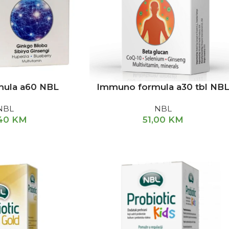
mula a60 NBL
Immuno formula a30 tbl NB
NBL
NBL
,40
KM
51,00
KM