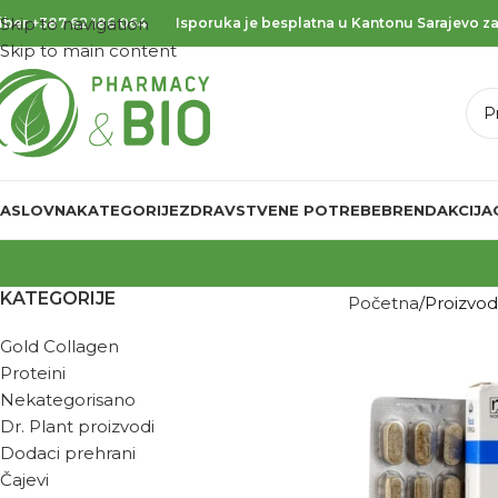
Skip to navigation
iber
+387 62 186 064
Isporuka je besplatna u Kantonu Sarajevo za
Skip to main content
ASLOVNA
KATEGORIJE
ZDRAVSTVENE POTREBE
BREND
AKCIJA
KATEGORIJE
Početna
Proizvo
Gold Collagen
Proteini
Nekategorisano
Dr. Plant proizvodi
Dodaci prehrani
Čajevi