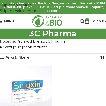
Isporuka je besplatna u Kantonu Sarajevo za narudžbe preko 50 KM,
Skip to navigation
u ostatku BiH preko 100 KM! Dr. Plant proizvode pronađi u najbližoj
Skip to main content
apoteci.
0
MENU
0,00
K
3C Pharma
Početna
Proizvod Brend
3C Pharma
Prikazuje se jedan rezultat
Prikaži filtere