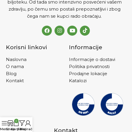
biljoteku. Od tada smo intenzivno posvećeni vašem
zdravlju, po čemu smo postali prepoznatljivi i zbog
čega nam se kupci rado obraćaju.
Korisni linkovi
Informacije
Naslovna
Informacije o dostavi
O nama
Politika privatnosti
Blog
Prodajne lokacije
Kontakt
Katalozi
0
Menu
Shop
Korpa
Filteri
Moj račun
Kontakt