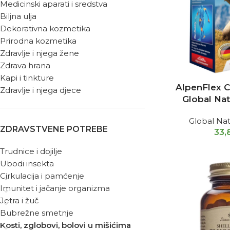
Medicinski aparati i sredstva
Biljna ulja
Dekorativna kozmetika
Prirodna kozmetika
Zdravlje i njega žene
Zdrava hrana
Kapi i tinkture
AlpenFlex 
Zdravlje i njega djece
Global Na
Global Na
ZDRAVSTVENE POTREBE
33,
Trudnice i dojilje
Ubodi insekta
Cirkulacija i pamćenje
Imunitet i jačanje organizma
Jetra i žuč
Bubrežne smetnje
Kosti, zglobovi, bolovi u mišićima