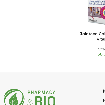
Jointace Co
Vita
Vita
38
N