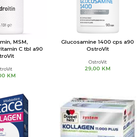
min, MSM,
Glucosamine 1400 cps a90
vitamin C tbl a90
OstroVit
troVit
OstroVit
29,00
KM
troVit
,00
KM