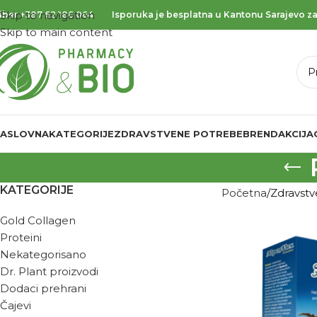
Skip to navigation
iber
+387 62 186 064
Isporuka je besplatna u Kantonu Sarajevo za
Skip to main content
ASLOVNA
KATEGORIJE
ZDRAVSTVENE POTREBE
BREND
AKCIJA
KATEGORIJE
Početna
Zdravst
Gold Collagen
Proteini
Nekategorisano
Dr. Plant proizvodi
Dodaci prehrani
Čajevi