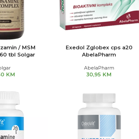
kozamin / MSM
Exedol Zglobex cps a20
60 tbl Solgar
AbelaPharm
olgar
AbelaPharm
50
KM
30,95
KM