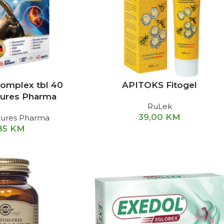
Complex tbl 40
APITOKS Fitogel
tures Pharma
RuLek
39,00
KM
tures Pharma
85
KM