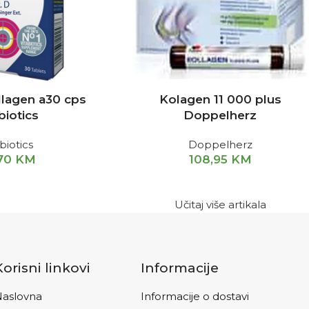
llagen a30 cps
Kolagen 11 000 plus
biotics
Doppelherz
biotics
Doppelherz
,70
KM
108,95
KM
Učitaj više artikala
Korisni linkovi
Informacije
aslovna
Informacije o dostavi