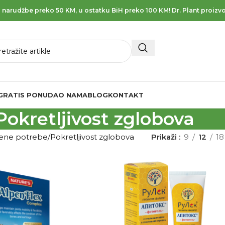
 narudžbe preko 50 KM, u ostatku BiH preko 100 KM! Dr. Plant proizvo
GRATIS PONUDA
O NAMA
BLOG
KONTAKT
Pokretljivost zglobova
vene potrebe
Pokretljivost zglobova
Prikaži
9
12
18