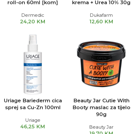
roll-on 60ml [kom]
krema + Urea 10% 30g
Dermedic
Dukafarm
24,20
KM
12,60
KM
Uriage Bariederm cica
Beauty Jar Cutie With
sprej sa Cu-Zn 100ml
Booty maslac za tijelo
90g
Uriage
46,25
KM
Beauty Jar
19,70
KM