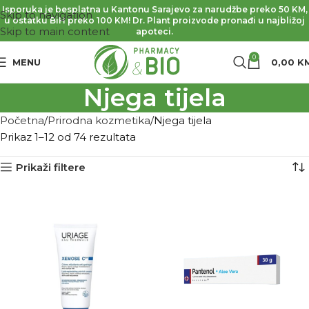
Isporuka je besplatna u Kantonu Sarajevo za narudžbe preko 50 KM,
Skip to navigation
u ostatku BiH preko 100 KM! Dr. Plant proizvode pronađi u najbližoj
Skip to main content
apoteci.
0
MENU
0,00
K
Njega tijela
Početna
Prirodna kozmetika
Njega tijela
Prikaz 1–12 od 74 rezultata
Prikaži filtere