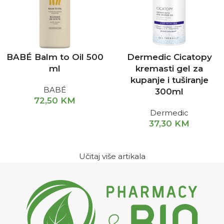
BABÉ Balm to Oil 500
Dermedic Cicatopy
ml
kremasti gel za
kupanje i tuširanje
BABÉ
300ml
72,50
KM
Dermedic
37,30
KM
Učitaj više artikala