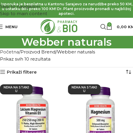
Isporuka je besplatna u Kantonu Sarajevo za narudžbe preko 50 KM,
Skip to navigation
u ostatku BiH preko 100 KM! Dr. Plant proizvode pronađi u najbližoj
Skip to main content
apoteci.
0
MENU
0,00
K
Webber naturals
Početna
Proizvod Brend
Webber naturals
Prikaz svih 10 rezultata
Prikaži filtere
NEMA NA STANJ
NEMA NA STANJ
U
U