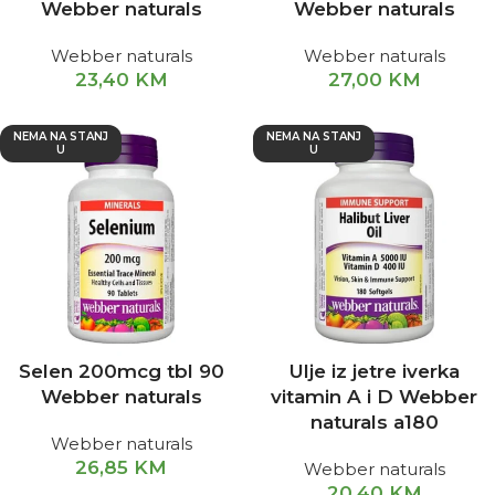
Webber naturals
Webber naturals
Webber naturals
Webber naturals
23,40
KM
27,00
KM
NEMA NA STANJ
NEMA NA STANJ
U
U
Selen 200mcg tbl 90
Ulje iz jetre iverka
Webber naturals
vitamin A i D Webber
naturals a180
Webber naturals
26,85
KM
Webber naturals
20,40
KM