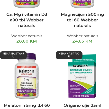
Ca, Mg i vitamin D3
Magnezijum 500mg
a90 tbl Webber
tbl 60 Webber
naturals
naturals
Webber naturals
Webber naturals
28,60
KM
24,65
KM
NEMA NA STANJ
NEMA NA STANJ
U
U
Melatonin 5mg tbl 60
Origano ulje 25ml