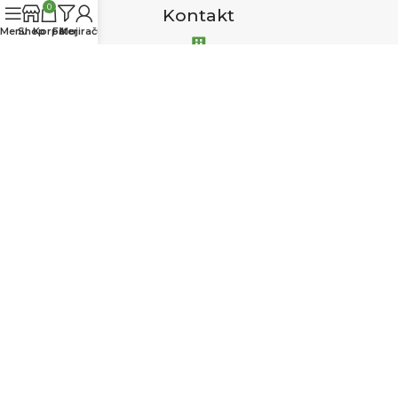
0
Kontakt
Menu
Shop
Korpa
Filteri
Moj račun
Pharmacy & BIO
Biljoteke i trgovine zdrave hrane
Igmanska 58, 71320 Vogošća
+387 33 877 765
info@pharmacy-bio.ba
© 2022 Pharmacy & BIO | Biljoteke i trgovine zdrave hrane
Web dev
#LevelUpYourMedia