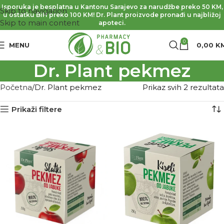
Isporuka je besplatna u Kantonu Sarajevo za narudžbe preko 50 KM,
Skip to navigation
u ostatku BiH preko 100 KM! Dr. Plant proizvode pronađi u najbližoj
Skip to main content
apoteci.
0
MENU
0,00
K
Dr. Plant pekmez
Početna
Dr. Plant pekmez
Prikaz svih 2 rezultata
Prikaži filtere