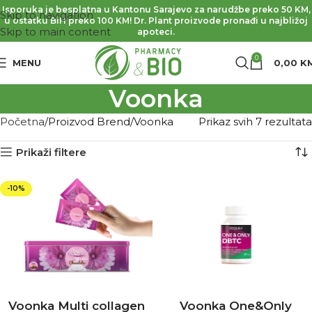
Isporuka je besplatna u Kantonu Sarajevo za narudžbe preko 50 KM,
Skip to navigation
u ostatku BiH preko 100 KM! Dr. Plant proizvode pronađi u najbližoj
Skip to main content
apoteci.
0
MENU
0,00
K
Voonka
Početna
Proizvod Brend
Voonka
Prikaz svih 7 rezultata
Prikaži filtere
-10%
Voonka Multi collagen
Voonka One&Only