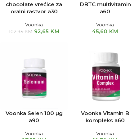
chocolate vrećice za
DBTC multivitamin
oralni rastvor a30
a60
Voonka
Voonka
92,65
KM
45,60
KM
102,95
KM
Voonka Selen 100 µg
Voonka Vitamin B
a90
kompleks a60
Voonka
Voonka