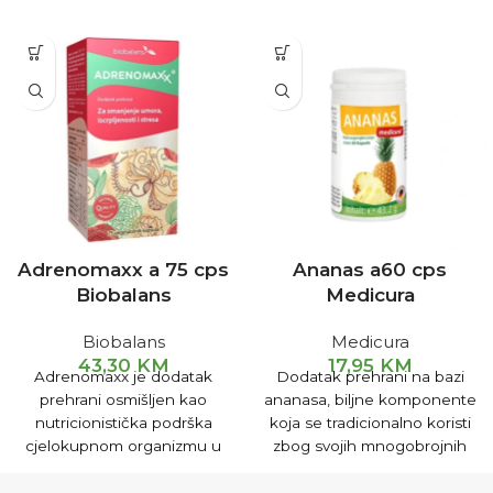
Adrenomaxx a 75 cps
Ananas a60 cps
Biobalans
Medicura
Biobalans
Medicura
43,30
KM
17,95
KM
Adrenomaxx je dodatak
Dodatak prehrani na bazi
prehrani osmišljen kao
ananasa, biljne komponente
nutricionistička podrška
koja se tradicionalno koristi
cjelokupnom organizmu u
zbog svojih mnogobrojnih
stanjima koja mogu
pozitivnih djelovanja.
iscrpljujuće i stresno