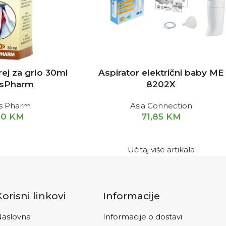
rej za grlo 30ml
Aspirator električni baby ME
sPharm
8202X
s Pharm
Asia Connection
80
KM
71,85
KM
Učitaj više artikala
Korisni linkovi
Informacije
aslovna
Informacije o dostavi