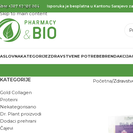
Skip to navigation
iber
+387 62 186 064
Isporuka je besplatna u Kantonu Sarajevo za
Skip to main content
ASLOVNA
KATEGORIJE
ZDRAVSTVENE POTREBE
BREND
AKCIJA
KATEGORIJE
Početna
Zdravst
Gold Collagen
Proteini
Nekategorisano
Dr. Plant proizvodi
Dodaci prehrani
Čajevi