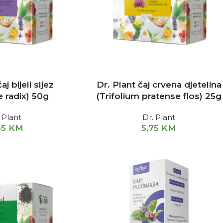
aj bijeli sljez
Dr. Plant čaj crvena djetelina
e radix) 50g
(Trifolium pratense flos) 25g
 Plant
Dr. Plant
85
KM
5,75
KM