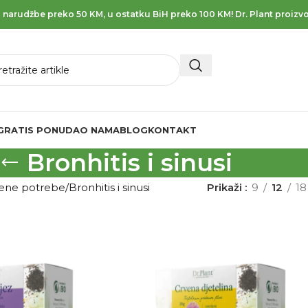
 narudžbe preko 50 KM, u ostatku BiH preko 100 KM! Dr. Plant proizvo
GRATIS PONUDA
O NAMA
BLOG
KONTAKT
Bronhitis i sinusi
vene potrebe
Bronhitis i sinusi
Prikaži
9
12
18