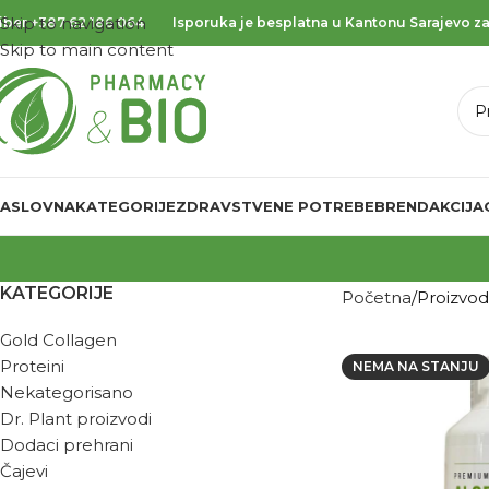
Skip to navigation
iber
+387 62 186 064
Isporuka je besplatna u Kantonu Sarajevo za
Skip to main content
ASLOVNA
KATEGORIJE
ZDRAVSTVENE POTREBE
BREND
AKCIJA
KATEGORIJE
Početna
Proizvo
Gold Collagen
Proteini
NEMA NA STANJU
Nekategorisano
Dr. Plant proizvodi
Dodaci prehrani
Čajevi