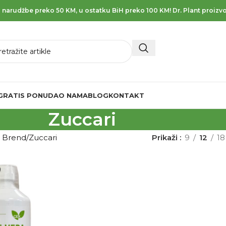
 narudžbe preko 50 KM, u ostatku BiH preko 100 KM! Dr. Plant proizvo
GRATIS PONUDA
O NAMA
BLOG
KONTAKT
Zuccari
d Brend
Zuccari
Prikaži
9
12
18