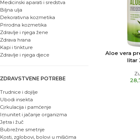
Medicinski aparati i sredstva
Biljna ulja
Dekorativna kozmetika
Prirodna kozmetika
Zdravlje i njega žene
Zdrava hrana
Kapi i tinkture
Aloe vera p
Zdravlje i njega djece
litar
Zu
ZDRAVSTVENE POTREBE
28
Trudnice i dojilje
Ubodi insekta
Cirkulacija i pamćenje
Imunitet i jačanje organizma
Jetra i žuč
Bubrežne smetnje
Kosti, zglobovi, bolovi u mišićima