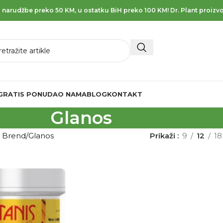
 narudžbe preko 50 KM, u ostatku BiH preko 100 KM! Dr. Plant proizvo
GRATIS PONUDA
O NAMA
BLOG
KONTAKT
Glanos
d Brend
Glanos
Prikaži
9
12
18