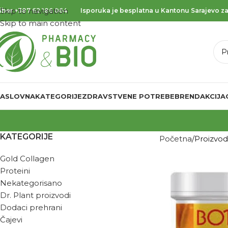
Skip to navigation
iber
+387 62 186 064
Isporuka je besplatna u Kantonu Sarajevo za
Skip to main content
ASLOVNA
KATEGORIJE
ZDRAVSTVENE POTREBE
BREND
AKCIJA
KATEGORIJE
Početna
Proizvo
Gold Collagen
Proteini
Nekategorisano
Dr. Plant proizvodi
Dodaci prehrani
Čajevi