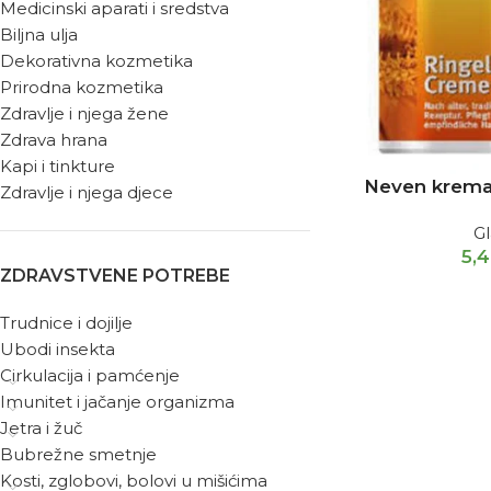
Medicinski aparati i sredstva
Biljna ulja
Dekorativna kozmetika
Prirodna kozmetika
Zdravlje i njega žene
Zdrava hrana
Kapi i tinkture
Neven krema
Zdravlje i njega djece
G
5,
ZDRAVSTVENE POTREBE
Trudnice i dojilje
Ubodi insekta
Cirkulacija i pamćenje
Imunitet i jačanje organizma
Jetra i žuč
Bubrežne smetnje
Kosti, zglobovi, bolovi u mišićima