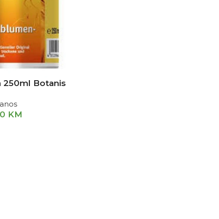
 250ml Botanis
lanos
40
KM