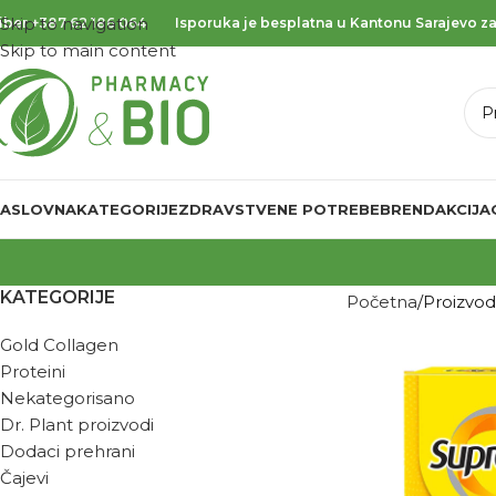
Skip to navigation
iber
+387 62 186 064
Isporuka je besplatna u Kantonu Sarajevo za
Skip to main content
ASLOVNA
KATEGORIJE
ZDRAVSTVENE POTREBE
BREND
AKCIJA
KATEGORIJE
Početna
Proizvo
Gold Collagen
Proteini
Nekategorisano
Dr. Plant proizvodi
Dodaci prehrani
Čajevi