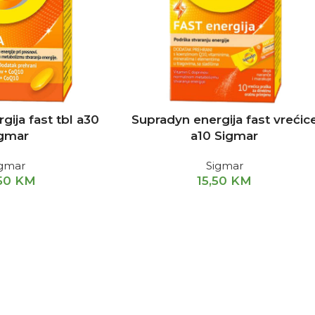
gija fast tbl a30
Supradyn energija fast vrećic
gmar
a10 Sigmar
igmar
Sigmar
,50
KM
15,50
KM