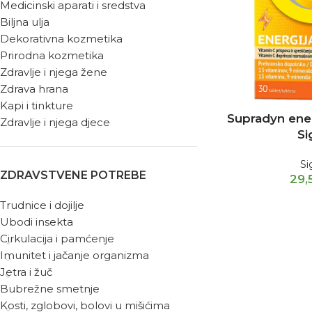
Medicinski aparati i sredstva
Biljna ulja
Dekorativna kozmetika
Prirodna kozmetika
Zdravlje i njega žene
Zdrava hrana
Kapi i tinkture
Supradyn ener
Zdravlje i njega djece
Si
S
ZDRAVSTVENE POTREBE
29
Trudnice i dojilje
Ubodi insekta
Cirkulacija i pamćenje
Imunitet i jačanje organizma
Jetra i žuč
Bubrežne smetnje
Kosti, zglobovi, bolovi u mišićima