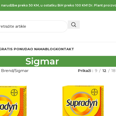
 narudžbe preko 50 KM, u ostatku BiH preko 100 KM! Dr. Plant proizvo
GRATIS PONUDA
O NAMA
BLOG
KONTAKT
Sigmar
d Brend
Sigmar
Prikaži
9
12
18