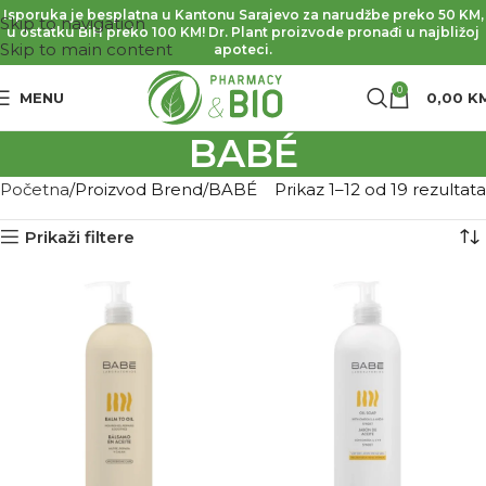
Isporuka je besplatna u Kantonu Sarajevo za narudžbe preko 50 KM,
Skip to navigation
u ostatku BiH preko 100 KM! Dr. Plant proizvode pronađi u najbližoj
Skip to main content
apoteci.
0
MENU
0,00
K
BABÉ
Početna
Proizvod Brend
BABÉ
Prikaz 1–12 od 19 rezultata
Prikaži filtere