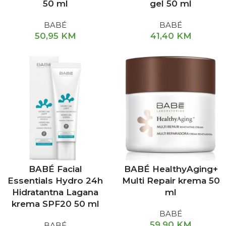
50 ml
gel 50 ml
BABÉ
BABÉ
50,95
KM
41,40
KM
BABÉ Facial
BABÉ HealthyAging+
Essentials Hydro 24h
Multi Repair krema 50
Hidratantna Lagana
ml
krema SPF20 50 ml
BABÉ
59,90
KM
BABÉ