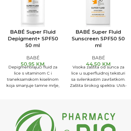
BABÉ Super Fluid
BABÉ Super Fluid
Depigment+ SPF50
Sunscreen SPF50 50
50 ml
ml
BABÉ
BABÉ
50,95
KM
44,50
KM
Depigmentirajući fluid za
Visoka zaštita od sunca za
lice s vitaminom C i
lice u superfluidnoj teksturi
traneksamskom kiselinom
sa svilenkastim završetkom.
koja smanjuje tamne mrlje,
Zaštita širokog spektra: UVA-
posvjetljuje i ujednačava ton
UVB, plavo svjetlo i IR-A
kože. Njegova