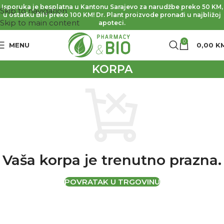
Isporuka je besplatna u Kantonu Sarajevo za narudžbe preko 50 KM,
Skip to navigation
u ostatku BiH preko 100 KM! Dr. Plant proizvode pronađi u najbližoj
Skip to main content
apoteci.
0
MENU
0,00
K
KORPA
Vaša korpa je trenutno prazna.
POVRATAK U TRGOVINU