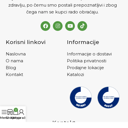
zdravlju, po čemu smo postali prepoznatljivi i zbog
čega nam se kupci rado obraćaju.
Korisni linkovi
Informacije
Naslovna
Informacije o dostavi
O nama
Politika privatnosti
Blog
Prodajne lokacije
Kontakt
Katalozi
0
Menu
Shop
Korpa
Moj račun
Kontakt