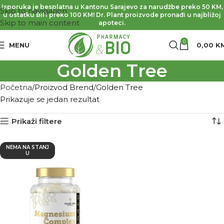
Isporuka je besplatna u Kantonu Sarajevo za narudžbe preko 50 KM,
Skip to navigation
u ostatku BiH preko 100 KM! Dr. Plant proizvode pronađi u najbližoj
Skip to main content
apoteci.
0
MENU
0,00
K
Golden Tree
Početna
Proizvod Brend
Golden Tree
Prikazuje se jedan rezultat
Prikaži filtere
NEMA NA STANJ
U