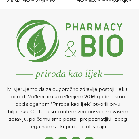
cjelokupnom organizmu u
zbog svojih mnogobrojnih
stanjima koja mogu
pozitivnih djelovanja.
iscrpljujuće i stresno
djelovati na organizam ili
nakon njih.
Mi vjerujemo da za dugoročno zdravlje postoji lijek u
prirodi. Vođeni tim ubjeđenjem 2016. godine smo
pod sloganom “Priroda kao lijek” otvorili prvu
biljoteku. Od tada smo intenzivno posvećeni vašem
zdravlju, po čemu smo postali prepoznatljivi i zbog
čega nam se kupci rado obraćaju.