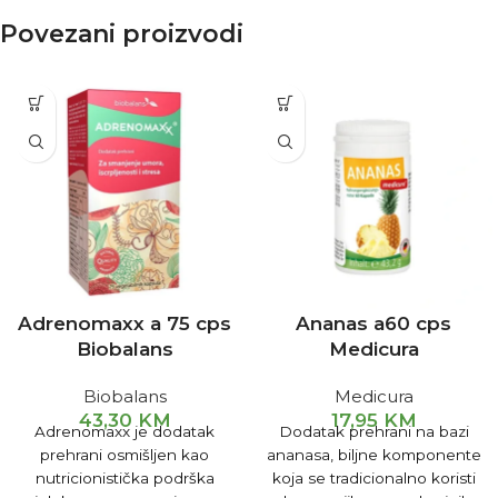
Povezani proizvodi
Adrenomaxx a 75 cps
Ananas a60 cps
Biobalans
Medicura
Biobalans
Medicura
43,30
KM
17,95
KM
Adrenomaxx je dodatak
Dodatak prehrani na bazi
prehrani osmišljen kao
ananasa, biljne komponente
nutricionistička podrška
koja se tradicionalno koristi