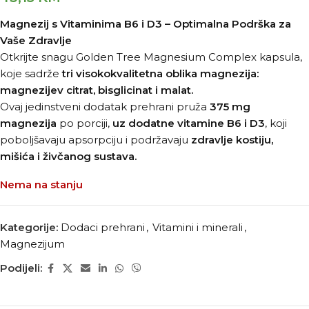
Magnezij s Vitaminima B6 i D3 – Optimalna Podrška za
Vaše Zdravlje
Otkrijte snagu Golden Tree Magnesium Complex kapsula,
koje sadrže
tri visokokvalitetna oblika magnezija:
magnezijev citrat, bisglicinat i malat.
Ovaj jedinstveni dodatak prehrani pruža
375 mg
magnezija
po porciji,
uz dodatne vitamine B6 i D3
, koji
poboljšavaju apsorpciju i podržavaju
zdravlje kostiju,
mišića i živčanog sustava.
Nema na stanju
Kategorije:
Dodaci prehrani
,
Vitamini i minerali
,
Magnezijum
Podijeli: