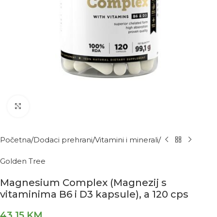
Kliknite za povećanje
Početna
Dodaci prehrani
Vitamini i minerali
Golden Tree
Magnesium Complex (Magnezij s
vitaminima B6 i D3 kapsule), a 120 cps
43,15
KM