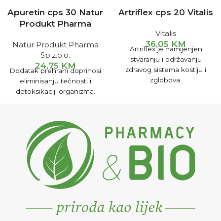
Apuretin cps 30 Natur
Artriflex cps 20 Vitalis
Produkt Pharma
Vitalis
36,05
KM
Natur Produkt Pharma
Artriflex je namijenjen
Sp.z.o.o.
stvaranju i održavanju
24,75
KM
zdravog sistema kostiju i
Dodatak prehrani doprinosi
zglobova.
eliminisanju tečnosti i
detoksikaciji organizma.