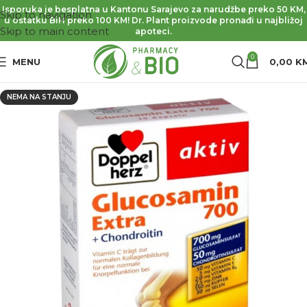
Isporuka je besplatna u Kantonu Sarajevo za narudžbe preko 50 KM,
Skip to navigation
u ostatku BiH preko 100 KM! Dr. Plant proizvode pronađi u najbližoj
Skip to main content
apoteci.
0
MENU
0,00
K
NEMA NA STANJU