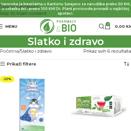
Isporuka je besplatna u Kantonu Sarajevo za narudžbe preko 50 KM,
Skip to navigation
u ostatku BiH preko 100 KM! Dr. Plant proizvode pronađi u najbližoj
Skip to main content
apoteci.
0
MENU
0,00
K
Slatko i zdravo
Početna
Slatko i zdravo
Prikaz svih 6 rezultata
Prikaži filtere
-20%