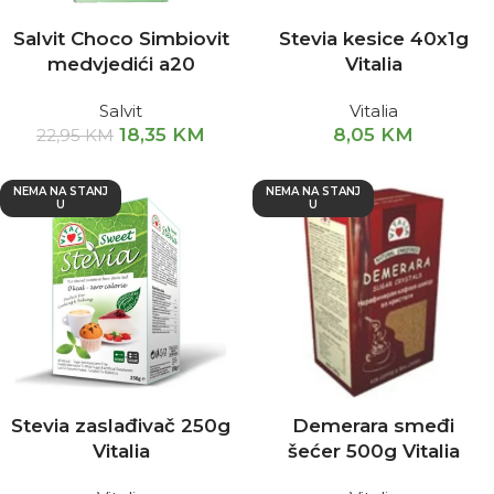
Salvit Choco Simbiovit
Stevia kesice 40x1g
medvjedići a20
Vitalia
Salvit
Vitalia
18,35
KM
8,05
KM
22,95
KM
NEMA NA STANJ
NEMA NA STANJ
U
U
Stevia zaslađivač 250g
Demerara smeđi
Vitalia
šećer 500g Vitalia