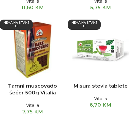
Vitalia
Vitalia
11,60
KM
5,75
KM
NEMA NA STANJ
NEMA NA STANJ
U
U
Tamni muscovado
Misura stevia tablete
šećer 500g Vitalia
Vitalia
6,70
KM
Vitalia
7,75
KM