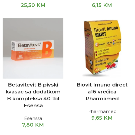
25,50
KM
6,15
KM
Betavitevit B pivski
Biovit Imuno direct
kvasac sa dodatkom
a16 vrećica
B kompleksa 40 tbl
Pharmamed
Esensa
Pharmamed
9,65
KM
Esenssa
7,80
KM