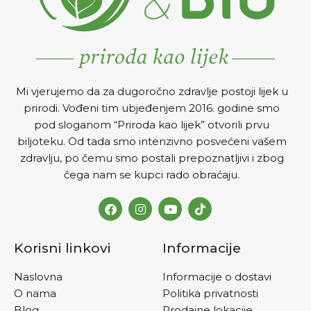
Mi vjerujemo da za dugoročno zdravlje postoji lijek u
prirodi. Vođeni tim ubjeđenjem 2016. godine smo
pod sloganom “Priroda kao lijek” otvorili prvu
biljoteku. Od tada smo intenzivno posvećeni vašem
zdravlju, po čemu smo postali prepoznatljivi i zbog
čega nam se kupci rado obraćaju.
Korisni linkovi
Informacije
Naslovna
Informacije o dostavi
O nama
Politika privatnosti
Blog
Prodajne lokacije