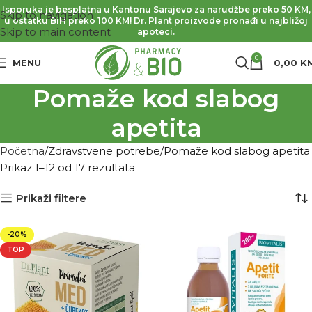
Isporuka je besplatna u Kantonu Sarajevo za narudžbe preko 50 KM,
Skip to navigation
u ostatku BiH preko 100 KM! Dr. Plant proizvode pronađi u najbližoj
Skip to main content
apoteci.
0
MENU
0,00
K
Pomaže kod slabog
apetita
Početna
Zdravstvene potrebe
Pomaže kod slabog apetita
Prikaz 1–12 od 17 rezultata
Prikaži filtere
-20%
TOP