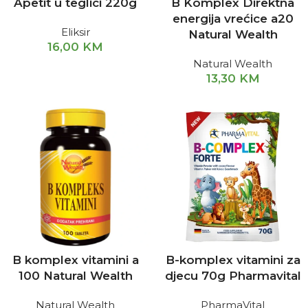
Apetit u teglici 220g
B Komplex Direktna
energija vrećice a20
Eliksir
Natural Wealth
16,00
KM
Natural Wealth
13,30
KM
B komplex vitamini a
B-komplex vitamini za
100 Natural Wealth
djecu 70g Pharmavital
Natural Wealth
PharmaVital