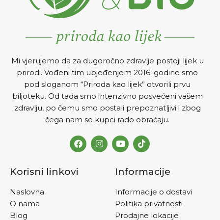
preporučuje u prevenciji i
kao dodatak u terapiji
osteoporoze, a pogodan je i
za sportiste, kao dio
prevencije povreda.
DOZIRANJE I NA
Č
IN
Mi vjerujemo da za dugoročno zdravlje postoji lijek u
PRIMJENE
Jednu tabletu
prirodi. Vođeni tim ubjeđenjem 2016. godine smo
dnevno rastvoriti u velikoj
pod sloganom “Priroda kao lijek” otvorili prvu
čaši vode, poželjno je popiti
uveče, nakon večere. U
biljoteku. Od tada smo intenzivno posvećeni vašem
ciklusima od 40 dana ,
zdravlju, po čemu smo postali prepoznatljivi i zbog
primjenu treba ponoviti
čega nam se kupci rado obraćaju.
nekoliko puta godišnje
Korisni linkovi
Informacije
Naslovna
Informacije o dostavi
O nama
Politika privatnosti
Blog
Prodajne lokacije