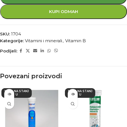
KUPI ODMAH
SKU:
1704
Kategorije:
Vitamini i minerali
,
Vitamin B
Podijeli:
Povezani proizvodi
NEMA NA STANJ
NEMA NA STANJ
U
U