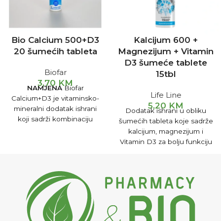
Bio Calcium 500+D3
Kalcijum 600 +
20 šumećih tableta
Magnezijum + Vitamin
D3 šumeće tablete
Biofar
15tbl
3,70
KM
NAMJENA
Biofar
Life Line
Calcium+D3 je vitaminsko-
5,20
KM
mineralni dodatak ishrani
Dodatak ishrani u obliku
koji sadrži kombinaciju
šumećih tableta koje sadrže
kalcijuma i vitamina D,
kalcijum, magnezijum i
obogaćenu vitaminom C.
Vitamin D3 za bolju funkciju
Ovakva kombinacija
koštano-mišićnog sistema.
vitamina i minerala pogodna
Šumeće tablete
je za jačenje koštanog
sistema. Preparat jača vaše
kosti i čini ih zdravijim,
otpornijim na frakture
(lomove). Zbog toga se