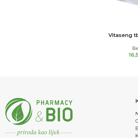
Vitaseng t
B
16,
N
K