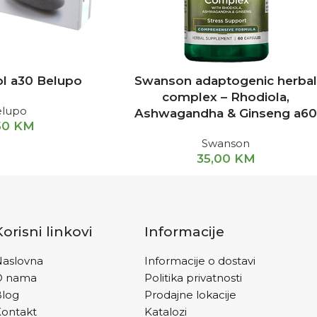
bl a30 Belupo
Swanson adaptogenic herba
complex – Rhodiola,
elupo
Ashwagandha & Ginseng a6
50
KM
Swanson
35,00
KM
Korisni linkovi
Informacije
aslovna
Informacije o dostavi
O nama
Politika privatnosti
Blog
Prodajne lokacije
ontakt
Katalozi