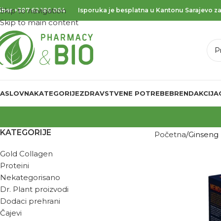
Skip to navigation
iber
+387 62 186 064
Isporuka je besplatna u Kantonu Sarajevo za
Skip to main content
ASLOVNA
KATEGORIJE
ZDRAVSTVENE POTREBE
BREND
AKCIJA
KATEGORIJE
Početna
Ginseng
Gold Collagen
Proteini
Nekategorisano
Dr. Plant proizvodi
Dodaci prehrani
Čajevi