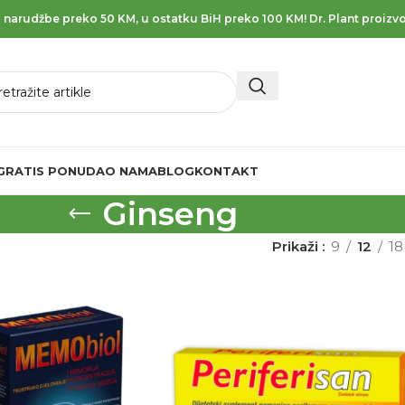
 narudžbe preko 50 KM, u ostatku BiH preko 100 KM! Dr. Plant proizvo
GRATIS PONUDA
O NAMA
BLOG
KONTAKT
Ginseng
Prikaži
9
12
18