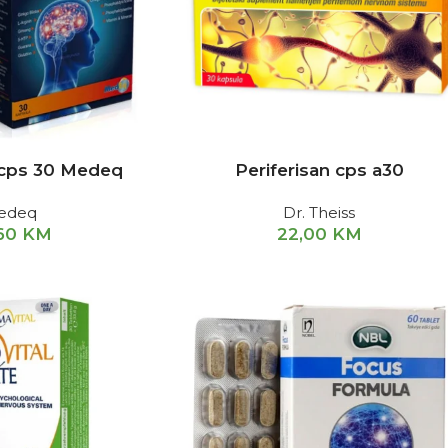
cps 30 Medeq
Periferisan cps a30
edeq
Dr. Theiss
,60
KM
22,00
KM