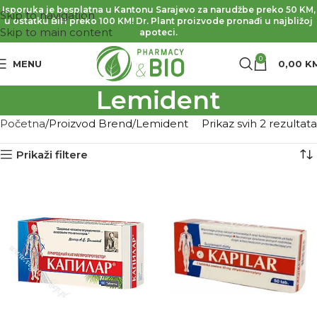
Isporuka je besplatna u Kantonu Sarajevo za narudžbe preko 50 KM,
Skip to navigation
u ostatku BiH preko 100 KM! Dr. Plant proizvode pronađi u najbližoj
Skip to main content
apoteci.
0
MENU
0,00
K
Lemident
Početna
Proizvod Brend
Lemident
Prikaz svih 2 rezultata
Prikaži filtere