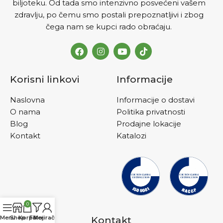
biljoteku. Od tada smo intenzivno posvećeni vašem
zdravlju, po čemu smo postali prepoznatljivi i zbog
čega nam se kupci rado obraćaju.
Korisni linkovi
Informacije
Naslovna
Informacije o dostavi
O nama
Politika privatnosti
Blog
Prodajne lokacije
Kontakt
Katalozi
0
Menu
Shop
Korpa
Filteri
Moj račun
Kontakt