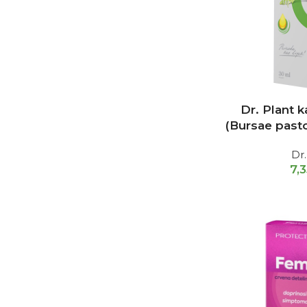
Dr. Plant 
(Bursae past
Dr.
7,