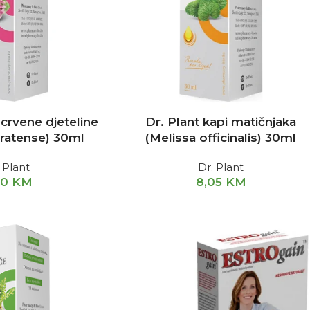
 crvene djeteline
Dr. Plant kapi matičnjaka
pratense) 30ml
(Melissa officinalis) 30ml
 Plant
Dr. Plant
20
KM
8,05
KM