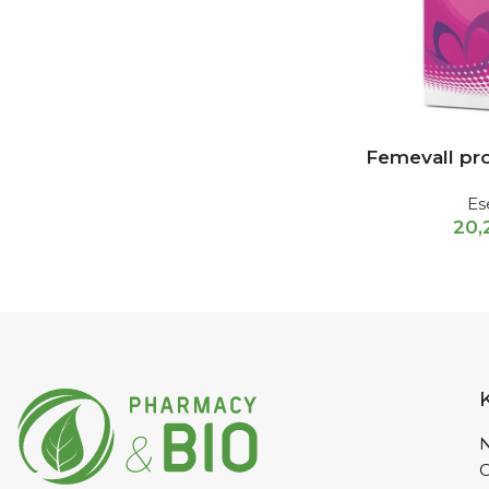
Femevall pro
Es
20
N