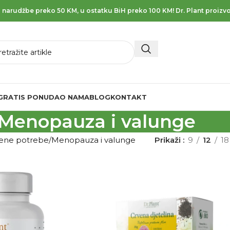
 narudžbe preko 50 KM, u ostatku BiH preko 100 KM! Dr. Plant proizvo
GRATIS PONUDA
O NAMA
BLOG
KONTAKT
Menopauza i valunge
vene potrebe
Menopauza i valunge
Prikaži
9
12
18