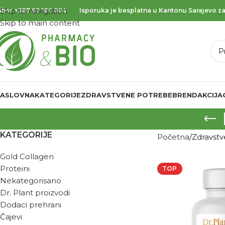
Skip to navigation
iber
+387 62 186 064
Isporuka je besplatna u Kantonu Sarajevo za
Skip to main content
ASLOVNA
KATEGORIJE
ZDRAVSTVENE POTREBE
BREND
AKCIJA
KATEGORIJE
Početna
Zdravst
Gold Collagen
Proteini
TOP
Nekategorisano
Dr. Plant proizvodi
Dodaci prehrani
Čajevi