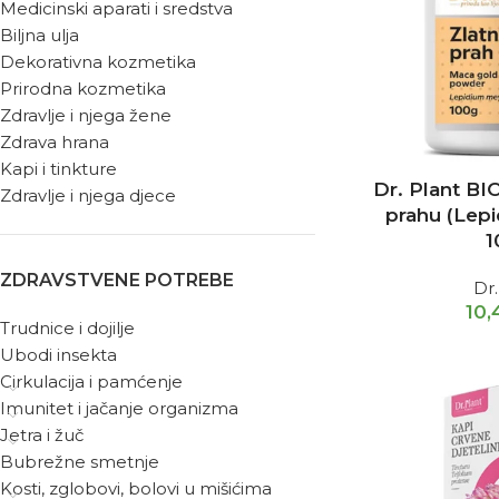
Medicinski aparati i sredstva
Biljna ulja
Dekorativna kozmetika
Prirodna kozmetika
Zdravlje i njega žene
Zdrava hrana
Kapi i tinkture
Dr. Plant BI
Zdravlje i njega djece
prahu (Lep
1
ZDRAVSTVENE POTREBE
Dr.
10,
Trudnice i dojilje
Ubodi insekta
Cirkulacija i pamćenje
Imunitet i jačanje organizma
Jetra i žuč
Bubrežne smetnje
Kosti, zglobovi, bolovi u mišićima