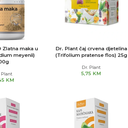
O Zlatna maka u
Dr. Plant čaj crvena djetelina
idium meyenii)
(Trifolium pratense flos) 25g
00g
Dr. Plant
5,75
KM
 Plant
45
KM