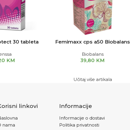
tect 30 tableta
Femimaxx cps a50 Biobalan
enssa
Biobalans
,20
KM
39,80
KM
Učitaj više artikala
Korisni linkovi
Informacije
aslovna
Informacije o dostavi
O nama
Politika privatnosti