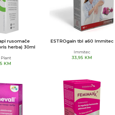
kapi rusomače
ESTROgain tbl a60 Immitec
oris herba) 30ml
Immitec
33,95
KM
 Plant
35
KM