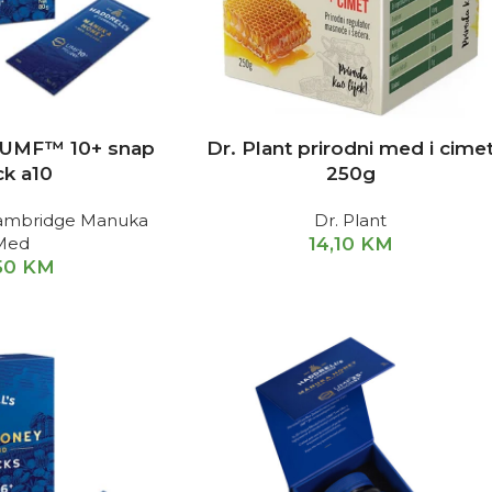
UMF™ 10+ snap
Dr. Plant prirodni med i cime
ck a10
250g
 Cambridge Manuka
Dr. Plant
Med
14,10
KM
50
KM