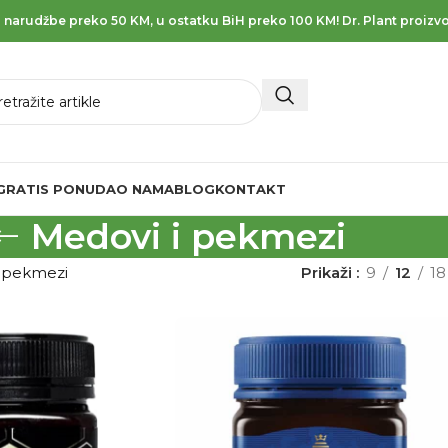
 narudžbe preko 50 KM, u ostatku BiH preko 100 KM! Dr. Plant proizvo
GRATIS PONUDA
O NAMA
BLOG
KONTAKT
Medovi i pekmezi
i pekmezi
Prikaži
9
12
18