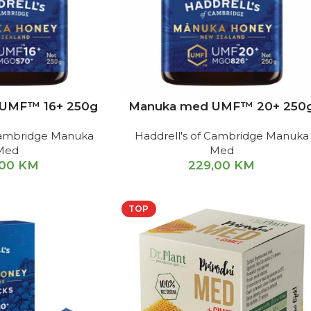
UMF™ 16+ 250g
Manuka med UMF™ 20+ 250
 Cambridge Manuka
Haddrell's of Cambridge Manuka
Med
Med
,00
KM
229,00
KM
TOP