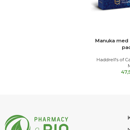
Manuka med 
pa
Haddrell's of
47,
N