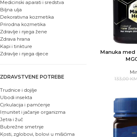
Medicinski aparati i sredstva
Biljna ulja
Dekorativna kozmetika
Prirodna kozmetika
Zdravlje i njega žene
Zdrava hrana
Kapi i tinkture
Manuka med
Zdravlje i njega djece
MGO
Mi
ZDRAVSTVENE POTREBE
133,00
K
Trudnice i dojilje
Ubodi insekta
Cirkulacija i pamćenje
Imunitet i jačanje organizma
Jetra i žuč
Bubrežne smetnje
Kosti, zglobovi, bolovi u mišićima