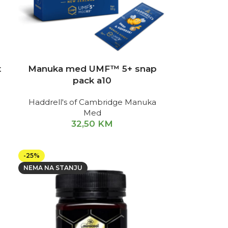
t
Manuka med UMF™ 5+ snap
pack a10
Haddrell's of Cambridge Manuka
Med
32,50
KM
-25%
NEMA NA STANJU