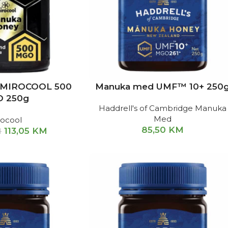
 MIROCOOL 500
Manuka med UMF™ 10+ 250
 250g
Haddrell's of Cambridge Manuka
Med
rocool
85,50
KM
113,05
KM
M