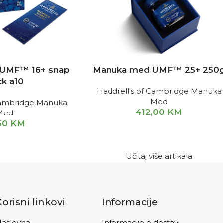
UMF™ 16+ snap
Manuka med UMF™ 25+ 250
ck a10
Haddrell's of Cambridge Manuka
Med
 Cambridge Manuka
412,00
KM
Med
50
KM
Učitaj više artikala
Korisni linkovi
Informacije
aslovna
Informacije o dostavi