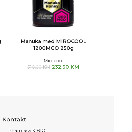
g
Manuka med MIROCOOL
1200MGO 250g
Mirocool
232,50
KM
310,00
KM
Kontakt
Pharmacy & BIO