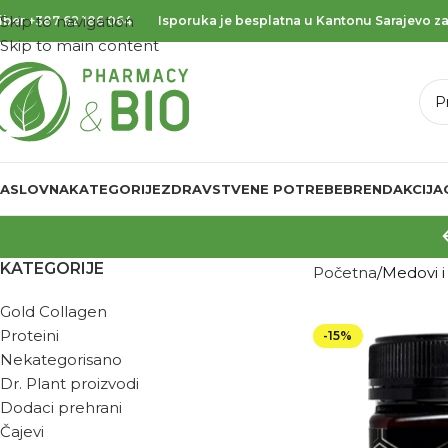
Skip to navigation
iber
+387 62 186 064
Isporuka je besplatna u Kantonu Sarajevo za
Skip to main content
ASLOVNA
KATEGORIJE
ZDRAVSTVENE POTREBE
BREND
AKCIJA
KATEGORIJE
Početna
Medovi 
Gold Collagen
Proteini
-15%
Nekategorisano
Dr. Plant proizvodi
Dodaci prehrani
Čajevi