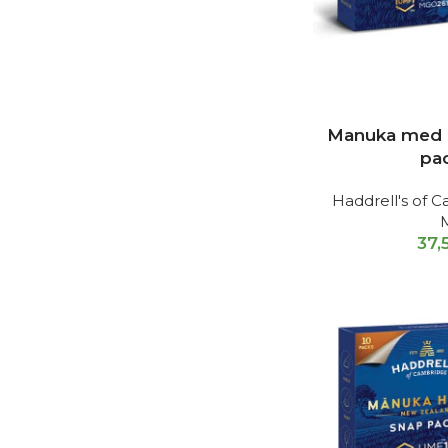
Manuka med 
pa
Haddrell's of
37,