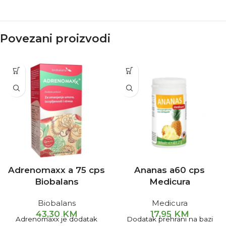
Povezani proizvodi
Adrenomaxx a 75 cps
Ananas a60 cps
Biobalans
Medicura
Biobalans
Medicura
43,30
KM
17,95
KM
Adrenomaxx je dodatak
Dodatak prehrani na bazi