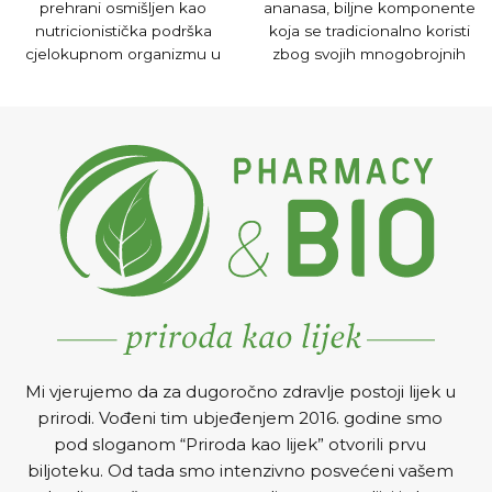
prehrani osmišljen kao
ananasa, biljne komponente
nutricionistička podrška
koja se tradicionalno koristi
cjelokupnom organizmu u
zbog svojih mnogobrojnih
stanjima koja mogu
pozitivnih djelovanja.
iscrpljujuće i stresno
djelovati na organizam ili
nakon njih.
Mi vjerujemo da za dugoročno zdravlje postoji lijek u
prirodi. Vođeni tim ubjeđenjem 2016. godine smo
pod sloganom “Priroda kao lijek” otvorili prvu
biljoteku. Od tada smo intenzivno posvećeni vašem