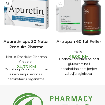
Apuretin cps 30 Natur
Artropan 60 tbl Feller
Produkt Pharma
Feller
45,00
KM
Natur Produkt Pharma
Dodatak prehrani na bazi
Sp.z.o.o.
glukozamina i
24,75
KM
hondroitina,namijenjen
Dodatak prehrani doprinosi
zdravlju zglobova.
eliminisanju tečnosti i
detoksikaciji organizma.