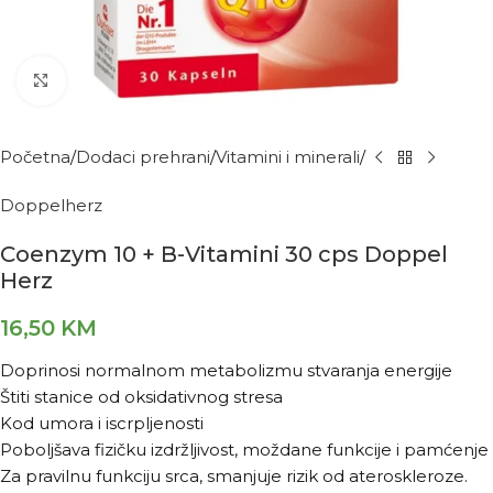
Kliknite za povećanje
Početna
Dodaci prehrani
Vitamini i minerali
Doppelherz
Coenzym 10 + B-Vitamini 30 cps Doppel
Herz
16,50
KM
Doprinosi normalnom metabolizmu stvaranja energije
Štiti stanice od oksidativnog stresa
Kod umora i iscrpljenosti
Poboljšava fizičku izdržljivost, moždane funkcije i pamćenje
Za pravilnu funkciju srca, smanjuje rizik od ateroskleroze.