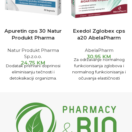
Apuretin cps 30 Natur
Exedol Zglobex cps
Produkt Pharma
a20 AbelaPharm
Natur Produkt Pharma
AbelaPharm
Sp.z.o.o.
30,95
KM
Za održavanje normalnog
24,75
KM
Dodatak prehrani doprinosi
funkcionisanja zglobova i
eliminisanju tečnosti i
normalnog funkcionisanja i
detoksikaciji organizma.
očuvanja elastičnosti
hrskavica, kao i kod bolnih i
upalnih stanja zglobova,
ukočenosti zglobova,
oštećenja hraskavice.