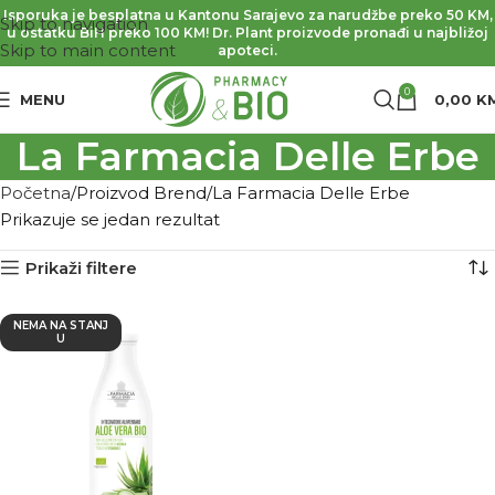
Isporuka je besplatna u Kantonu Sarajevo za narudžbe preko 50 KM,
Skip to navigation
u ostatku BiH preko 100 KM! Dr. Plant proizvode pronađi u najbližoj
Skip to main content
apoteci.
0
MENU
0,00
K
La Farmacia Delle Erbe
Početna
Proizvod Brend
La Farmacia Delle Erbe
Prikazuje se jedan rezultat
Prikaži filtere
NEMA NA STANJ
U