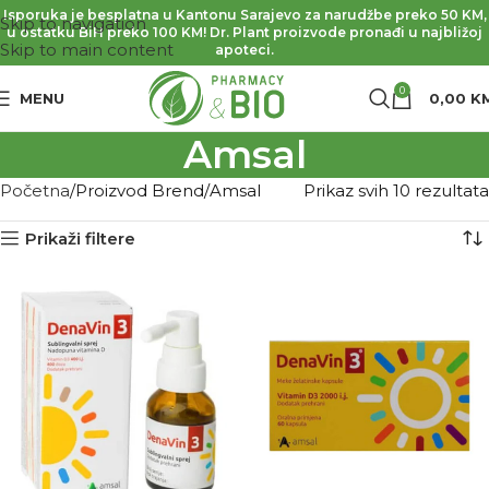
Isporuka je besplatna u Kantonu Sarajevo za narudžbe preko 50 KM,
Skip to navigation
u ostatku BiH preko 100 KM! Dr. Plant proizvode pronađi u najbližoj
Skip to main content
apoteci.
0
MENU
0,00
K
Amsal
Početna
Proizvod Brend
Amsal
Prikaz svih 10 rezultata
Prikaži filtere