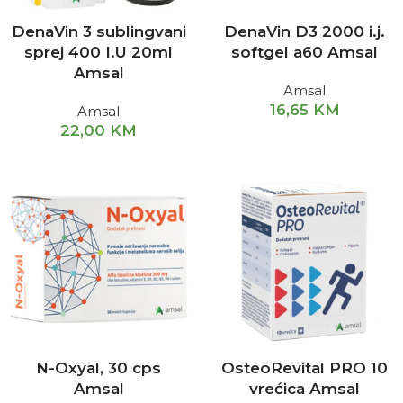
DenaVin 3 sublingvani
DenaVin D3 2000 i.j.
sprej 400 I.U 20ml
softgel a60 Amsal
Amsal
Amsal
16,65
KM
Amsal
22,00
KM
N-Oxyal, 30 cps
OsteoRevital PRO 10
Amsal
vrećica Amsal