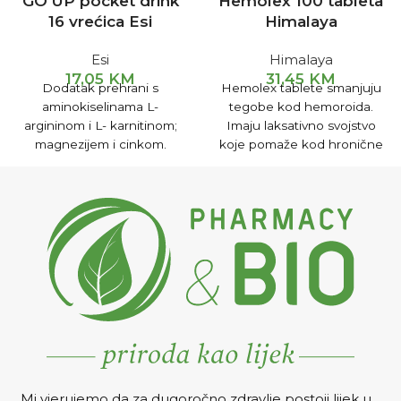
GO UP pocket drink
Hemolex 100 tableta
16 vrećica Esi
Himalaya
Esi
Himalaya
17,05
KM
31,45
KM
Dodatak prehrani s
Hemolex tablete smanjuju
aminokiselinama L-
tegobe kod hemoroida.
argininom i L- karnitinom;
Imaju laksativno svojstvo
magnezijem i cinkom.
koje pomaže kod hronične
Doprinosi smanjenju umora,
konstipacije povezane s
normalnoj funkciji nervnog
hemoroidima.
sistema, povećanju energije
, sintezi proteina i pozitivno
utječe na funkciju mišića.
Mi vjerujemo da za dugoročno zdravlje postoji lijek u