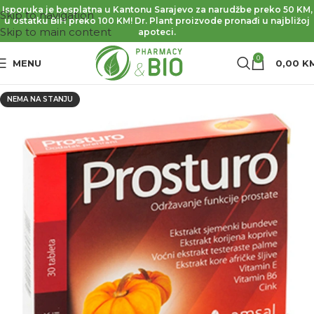
Isporuka je besplatna u Kantonu Sarajevo za narudžbe preko 50 KM,
Skip to navigation
u ostatku BiH preko 100 KM! Dr. Plant proizvode pronađi u najbližoj
Skip to main content
apoteci.
0
MENU
0,00
K
NEMA NA STANJU