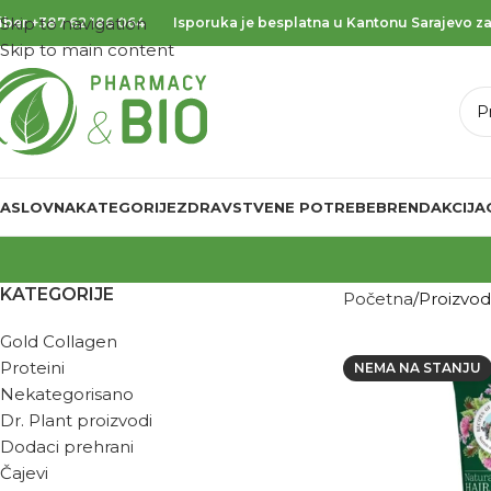
Skip to navigation
iber
+387 62 186 064
Isporuka je besplatna u Kantonu Sarajevo za
Skip to main content
ASLOVNA
KATEGORIJE
ZDRAVSTVENE POTREBE
BREND
AKCIJA
KATEGORIJE
Početna
Proizvo
Gold Collagen
Proteini
NEMA NA STANJU
Nekategorisano
Dr. Plant proizvodi
Dodaci prehrani
Čajevi