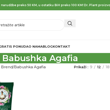
 narudžbe preko 50 KM, u ostatku BiH preko 100 KM! Dr. Plant proizvo
GRATIS PONUDA
O NAMA
BLOG
KONTAKT
Babushka Agafia
d Brend
Babushka Agafia
Prikaži
9
12
18