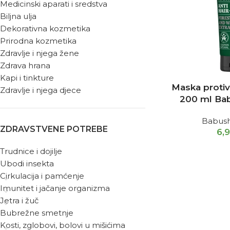
Medicinski aparati i sredstva
Biljna ulja
Dekorativna kozmetika
Prirodna kozmetika
Zdravlje i njega žene
Zdrava hrana
Kapi i tinkture
Maska proti
Zdravlje i njega djece
200 ml Bab
Babush
ZDRAVSTVENE POTREBE
6,
Trudnice i dojilje
Ubodi insekta
Cirkulacija i pamćenje
Imunitet i jačanje organizma
Jetra i žuč
Bubrežne smetnje
Kosti, zglobovi, bolovi u mišićima