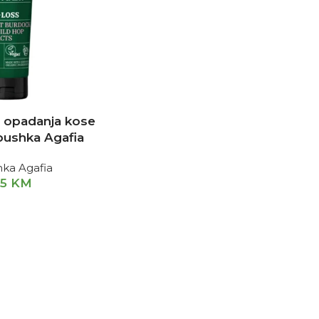
v opadanja kose
ushka Agafia
ka Agafia
95
KM