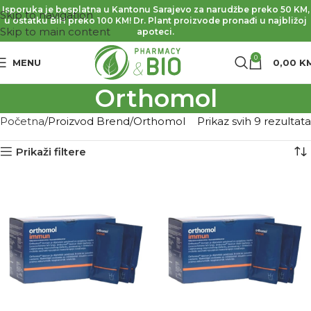
Isporuka je besplatna u Kantonu Sarajevo za narudžbe preko 50 KM,
Skip to navigation
u ostatku BiH preko 100 KM! Dr. Plant proizvode pronađi u najbližoj
Skip to main content
apoteci.
0
MENU
0,00
K
Orthomol
Početna
Proizvod Brend
Orthomol
Prikaz svih 9 rezultata
Prikaži filtere