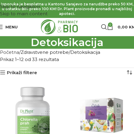
Isporuka je besplatna u Kantonu Sarajevo za narudžbe preko 50 KM,
Skip to navigation
u ostatku BiH preko 100 KM! Dr. Plant proizvode pronađi u najbližoj
Skip to main content
apoteci.
0
MENU
0,00
K
Detoksikacija
Početna
Zdravstvene potrebe
Detoksikacija
Prikaz 1–12 od 33 rezultata
Prikaži filtere