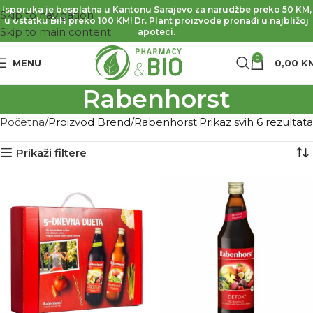
Isporuka je besplatna u Kantonu Sarajevo za narudžbe preko 50 KM,
Skip to navigation
u ostatku BiH preko 100 KM! Dr. Plant proizvode pronađi u najbližoj
Skip to main content
apoteci.
0
MENU
0,00
K
Rabenhorst
Početna
Proizvod Brend
Rabenhorst
Prikaz svih 6 rezultata
Prikaži filtere