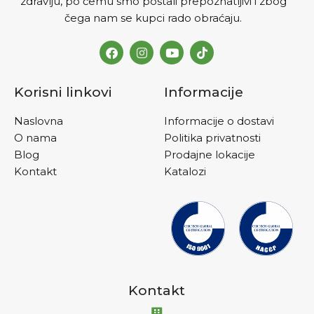
zdravlju, po čemu smo postali prepoznatljivi i zbog
čega nam se kupci rado obraćaju.
Korisni linkovi
Informacije
Naslovna
Informacije o dostavi
O nama
Politika privatnosti
Blog
Prodajne lokacije
Kontakt
Katalozi
Kontakt