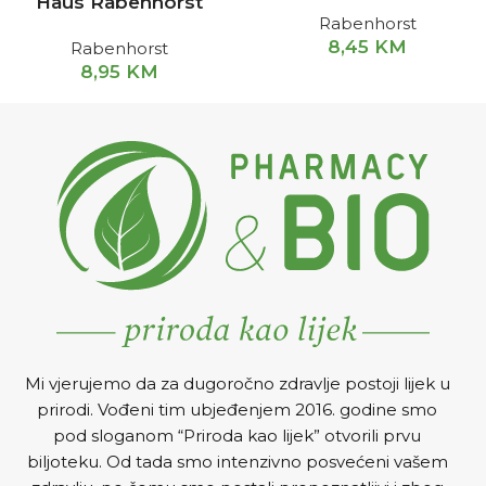
Haus Rabenhorst
Rabenhorst
8,45
KM
Rabenhorst
8,95
KM
Mi vjerujemo da za dugoročno zdravlje postoji lijek u
prirodi. Vođeni tim ubjeđenjem 2016. godine smo
pod sloganom “Priroda kao lijek” otvorili prvu
biljoteku. Od tada smo intenzivno posvećeni vašem