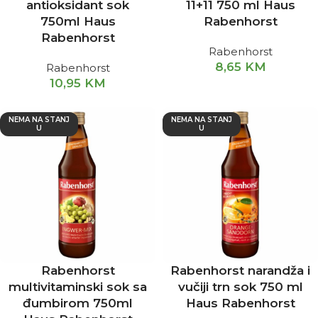
antioksidant sok
11+11 750 ml Haus
750ml Haus
Rabenhorst
Rabenhorst
Rabenhorst
8,65
KM
Rabenhorst
10,95
KM
NEMA NA STANJ
NEMA NA STANJ
U
U
Rabenhorst
Rabenhorst narandža i
multivitaminski sok sa
vučiji trn sok 750 ml
đumbirom 750ml
Haus Rabenhorst