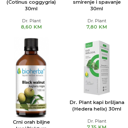
(Cotinus coggygria)
smirenje i spavanje
30ml
30ml
Dr. Plant
Dr. Plant
8,60
KM
7,80
KM
Dr. Plant kapi bršljana
(Hedera helix) 30ml
Dr. Plant
Crni orah biljne
7,35
KM