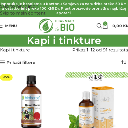
Isporuka je besplatna u Kantonu Sarajevo za narudžbe preko 50 KM,
Skip to navigation
u ostatku BiH preko 100 KM! Dr. Plant proizvode pronađi u najbližoj
Skip to main content
apoteci.
0
MENU
0,00
K
Kapi i tinkture
Kapi i tinkture
Prikaz 1–12 od 91 rezultata
Prikaži filtere
-15%