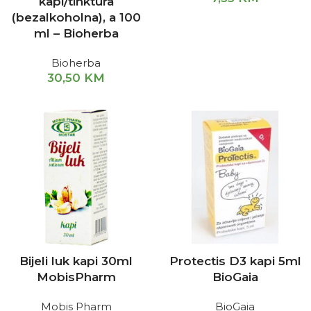
kapi/tinktura
(bezalkoholna), a 100
ml – Bioherba
Bioherba
30,50
KM
Bijeli luk kapi 30ml
Protectis D3 kapi 5ml
MobisPharm
BioGaia
Mobis Pharm
BioGaia