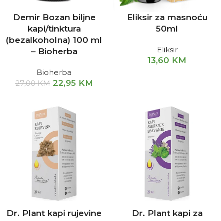
Demir Bozan biljne
Eliksir za masnoću
kapi/tinktura
50ml
(bezalkoholna) 100 ml
Eliksir
– Bioherba
13,60
KM
Bioherba
22,95
KM
27,00
KM
Dr. Plant kapi rujevine
Dr. Plant kapi za