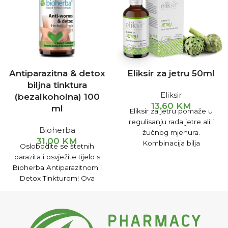
Antiparazitna & detox
Eliksir za jetru 50ml
biljna tinktura
Eliksir
(bezalkoholna) 100
13,60
KM
ml
Eliksir za jetru pomaže u
regulisanju rada jetre ali i
Bioherba
žučnog mjehura.
31,00
KM
Kombinacija bilja
Oslobodite se štetnih
preventivno djeluje kod
parazita i osvježite tijelo s
bolesti žučnog mjehura i
Bioherba Antiparazitnom i
bolesti jetre (hepatitis, ciroza
Detox Tinkturom! Ova
– bez obzira na uzrok, upale
prirodna, bezalkoholna
ili kamenčića žučnog
tinktura s ekstraktima
mjehura).
slatkog pelina, klinčića i
zelenog oraha podržava