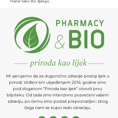
bolesti žučnog mjehura i
hrane tako što djeluju
bolesti jetre (hepatitis, ciroza
nadražajno na čulo ukusa
– bez obzira na uzrok, upale
ili kamenčića žučnog
mjehura).
Mi vjerujemo da za dugoročno zdravlje postoji lijek u
prirodi. Vođeni tim ubjeđenjem 2016. godine smo
pod sloganom “Priroda kao lijek” otvorili prvu
biljoteku. Od tada smo intenzivno posvećeni vašem
zdravlju, po čemu smo postali prepoznatljivi i zbog
čega nam se kupci rado obraćaju.