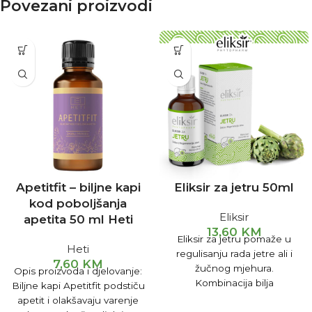
Povezani proizvodi
Apetitfit – biljne kapi
Eliksir za jetru 50ml
kod poboljšanja
Eliksir
apetita 50 ml Heti
13,60
KM
Eliksir za jetru pomaže u
Heti
regulisanju rada jetre ali i
7,60
KM
žučnog mjehura.
Opis proizvoda i djelovanje:
Kombinacija bilja
Biljne kapi Apetitfit podstiču
preventivno djeluje kod
apetit i olakšavaju varenje