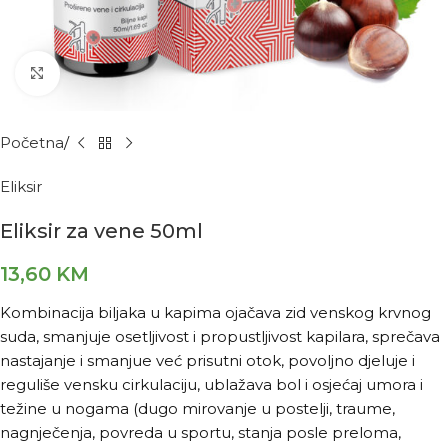
Kliknite za povećanje
Početna
Eliksir
Eliksir za vene 50ml
13,60
KM
Kombinacija biljaka u kapima ojačava zid venskog krvnog
suda, smanjuje osetljivost i propustljivost kapilara, sprečava
nastajanje i smanjue već prisutni otok, povoljno djeluje i
reguliše vensku cirkulaciju, ublažava bol i osjećaj umora i
težine u nogama (dugo mirovanje u postelji, traume,
nagnječenja, povreda u sportu, stanja posle preloma,