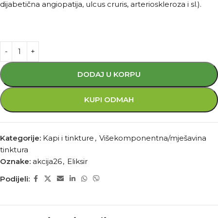
dijabetična angiopatija, ulcus cruris, arterioskleroza i sl.).
DODAJ U KORPU
KUPI ODMAH
Kategorije:
Kapi i tinkture
,
Višekomponentna/mješavina
tinktura
Oznake:
akcija26
,
Eliksir
Podijeli: