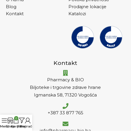
Blog
Prodajne lokacije
Kontakt
Katalozi
Kontakt
Pharmacy & BIO
Biljoteke i trgovine zdrave hrane
Igmanska 58, 71320 Vogošća
+387 33 877 765
0
Menu
Shop
Korpa
Filteri
Moj račun
info@pharmacy-bio.ba