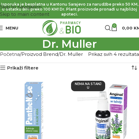
Isporuka je besplatna u Kantonu Sarajevo za narudžbe preko 50 KM,
Skip to navigation
u ostatku BiH preko 100 KM! Dr. Plant proizvode pronađi u najbližoj
Skip to main content
apoteci.
0
MENU
0,00
K
Dr. Muller
Početna
Proizvod Brend
Dr. Muller
Prikaz svih 4 rezultata
Prikaži filtere
NEMA NA STANJ
U