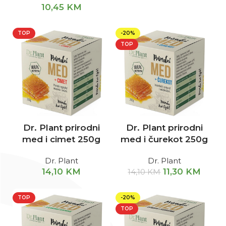
10,45
KM
TOP
-20%
TOP
Dr. Plant prirodni
Dr. Plant prirodni
med i cimet 250g
med i čurekot 250g
Dr. Plant
Dr. Plant
14,10
KM
11,30
KM
14,10
KM
TOP
-20%
TOP