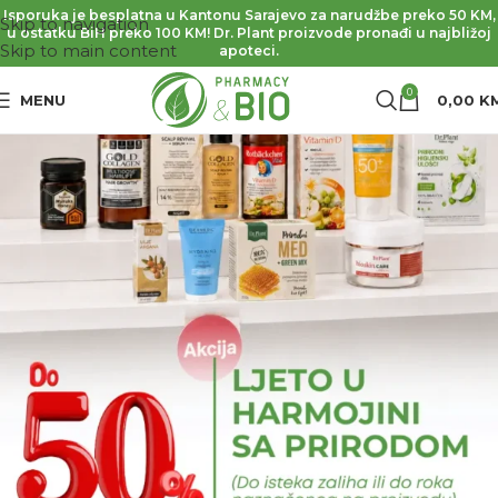
Isporuka je besplatna u Kantonu Sarajevo za narudžbe preko 50 KM,
Skip to navigation
u ostatku BiH preko 100 KM! Dr. Plant proizvode pronađi u najbližoj
Skip to main content
apoteci.
0
MENU
0,00
K