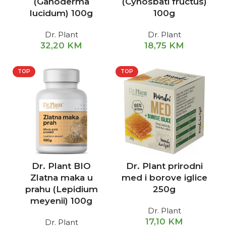
(Ganoderma
(Cynosbati fructus)
lucidum) 100g
100g
Dr. Plant
Dr. Plant
32,20
KM
18,75
KM
TOP
TOP
Dr. Plant BIO
Dr. Plant prirodni
Zlatna maka u
med i borove iglice
prahu (Lepidium
250g
meyenii) 100g
Dr. Plant
17,10
KM
Dr. Plant