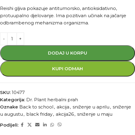
Reishi gljiva pokazuje antitumorsko, antioksidativno,
protuupalno djelovanje. Ima pozitivan učinak na jačanje
odbrambenog mehanizma organizma.
DODAJ U KORPU
KUPI ODMAH
SKU:
10477
Kategorija:
Dr. Plant herbalni prah
Oznake
Back to school
,
akcija
,
sniženje u aprilu
,
sniženje
u augustu
,
black friday
,
akcija26
,
sniženje u maju
Podijeli: