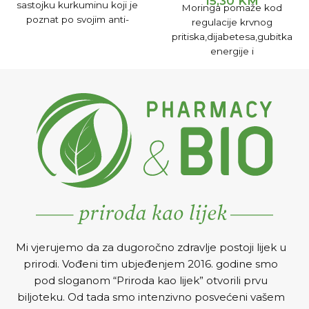
15,30
KM
sastojku kurkuminu koji je
Moringa pomaže kod
poznat po svojim anti-
regulacije krvnog
upalnim svojstvima. U
pritiska,dijabetesa,gubitka
Ayurvedi je neizostavan dio
energije i
tretmana kod dijabetesa i
težine,pothranjenosti,bolesti
artritisa, koristi se za
respiratornog trakta.Koristi
ublažavanje upala.
se i kao afrodizijak.
Mi vjerujemo da za dugoročno zdravlje postoji lijek u
prirodi. Vođeni tim ubjeđenjem 2016. godine smo
pod sloganom “Priroda kao lijek” otvorili prvu
biljoteku. Od tada smo intenzivno posvećeni vašem