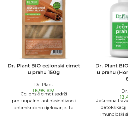
Dr. Plant BIO cejlonski cimet
Dr. Plant BI
u prahu 150g
u prahu (Ho
Dr. Plant
16,95
KM
Dr.
Cejlonski cimet sadrži
13
Ječmena trav
protuupalno, antioksidativno i
detoksikaciji
antimikrobno djelovanje. Ta
imunološki s
svojstva znače da cejlonski cimet
smanje
podržava vaše imunološko