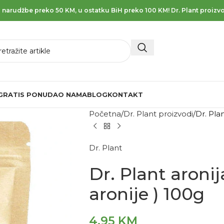
 narudžbe preko 50 KM, u ostatku BiH preko 100 KM! Dr. Plant proizvo
GRATIS PONUDA
O NAMA
BLOG
KONTAKT
Početna
Dr. Plant proizvodi
Dr. Pla
Dr. Plant
Dr. Plant aronij
aronije ) 100g
4,95
KM