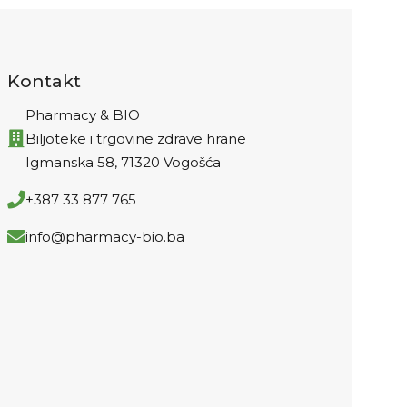
regulaci
Kontakt
Pharmacy & BIO
Biljoteke i trgovine zdrave hrane
Igmanska 58, 71320 Vogošća
+387 33 877 765
info@pharmacy-bio.ba