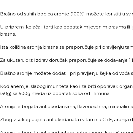
Brašno od suhih bobica aronije (100%) možete koristiti u sv
U pripremi kolača i torti kao dodatak mljevenim orasima ili l
brašna.
Ista količina aronija brašna se preporučuje pri pravljenju ta
Za ukusan, brz i zdrav doručak preporučuje se dodavanje 1 ka
Brašno aronije možete dodati i pri pravljenju šejka od voća 
Kod anemije, slabog imuniteta kao i za brži oporavak organ
(50g) sa 500g meda uz dodatak soka od 1 limuna.
Aronija je bogata antioksidansima, flavonoidima, mineralima
Zbog visokog udjela antioksidanata i vitamina C i E, aronija dj
Aronija je bogata antioksidantom antocijanom koji jača imuni