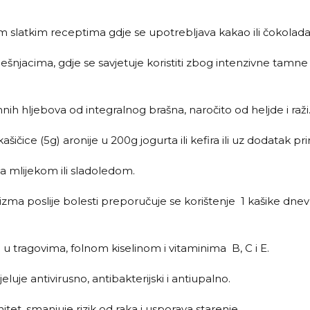
im slatkim receptima gdje se upotrebljava kakao ili čokolada
ješnjacima, gdje se savjetuje koristiti zbog intenzivne tamne
mnih hljebova od integralnog brašna, naročito od heljde i raži
šičice (5g) aronije u 200g jogurta ili kefira ili uz dodatak 
sa mlijekom ili sladoledom.
izma poslije bolesti preporučuje se korištenje 1 kašike dne
 u tragovima, folnom kiselinom i vitaminima B, C i E.
eluje antivirusno, antibakterijski i antiupalno.
tet, smanjuje rizik od raka i usporava starenje.