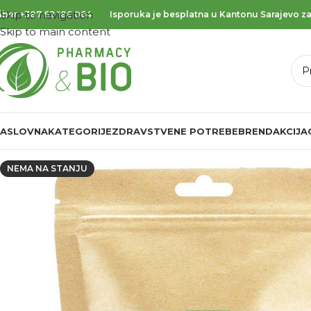
Skip to navigation
iber
+387 62 186 064
Isporuka je besplatna u Kantonu Sarajevo za
Skip to main content
ASLOVNA
KATEGORIJE
ZDRAVSTVENE POTREBE
BREND
AKCIJA
NEMA NA STANJU