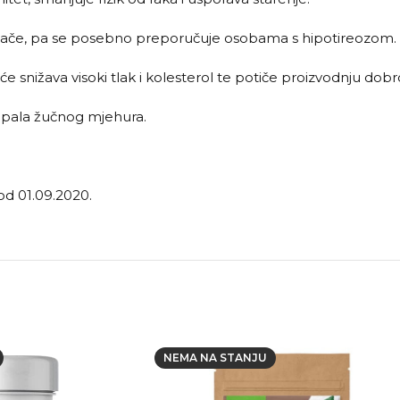
titnjače, pa se posebno preporučuje osobama s hipotireozom.
e snižava visoki tlak i kolesterol te potiče proizvodnju dobr
 upala žučnog mjehura.
od 01.09.2020.
NEMA NA STANJU