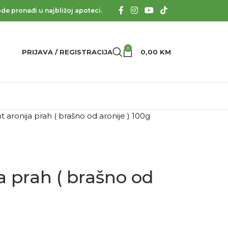
de pronađi u najbližoj apoteci.
0
PRIJAVA / REGISTRACIJA
0,00
KM
nt aronija prah ( brašno od aronije ) 100g
a prah ( brašno od