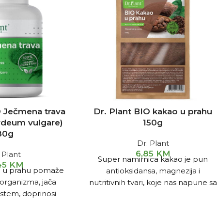
O Ječmena trava
Dr. Plant BIO kakao u prahu
rdeum vulgare)
150g
80g
Dr. Plant
6,85
KM
 Plant
Super namirnica kakao je pun
,45
KM
a u prahu pomaže
antioksidansa, magnezija i
 organizma, jača
nutritivnih tvari, koje nas napune sa
istem, doprinosi
energijom i učine zdravima i
nju umora.
sretnima.