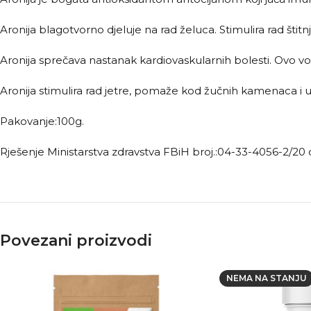
Aronija blagotvorno djeluje na rad želuca. Stimulira rad š
Aronija sprečava nastanak kardiovaskularnih bolesti. Ovo voć
Aronija stimulira rad jetre, pomaže kod žučnih kamenaca i
Pakovanje:100g.
Rješenje Ministarstva zdravstva FBiH broj.:04-33-4056-2/20 
Povezani proizvodi
NEMA NA STANJU