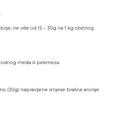
.
 boje, ne više od 15 – 30g na 1 kg običnog
.
prirodnog meda ili pekmeza.
vno (30g) napravljene smjese brašna aronije