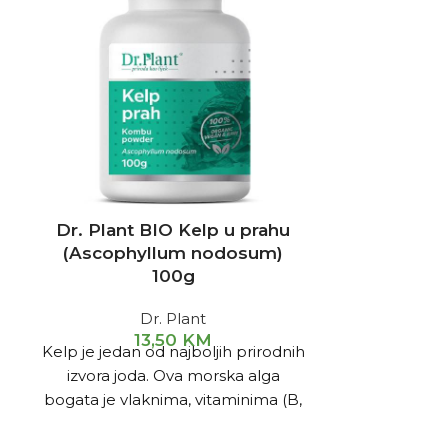
Dr. Plant BIO Kelp u prahu
Dr. Plant B
(Ascophyllum nodosum)
prahu (Tr
100g
Dr. Plant
13,50
KM
Kelp je jedan od najboljih prirodnih
Pšenična t
izvora joda. Ova morska alga
mnogim
bogata je vlaknima, vitaminima (B,
prednostima
C, D i E.) i mineralima (jod, kalcij,
kilograma,det
željezo, cink).
efekat,niž