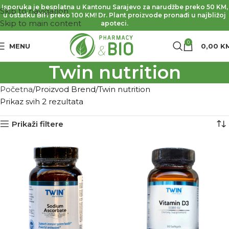
Isporuka je besplatna u Kantonu Sarajevo za narudžbe preko 50 KM,
Skip to navigation
u ostatku BiH preko 100 KM! Dr. Plant proizvode pronađi u najbližoj
Skip to main content
apoteci.
0
MENU
0,00
K
Twin nutrition
Početna
Proizvod Brend
Twin nutrition
Prikaz svih 2 rezultata
Prikaži filtere