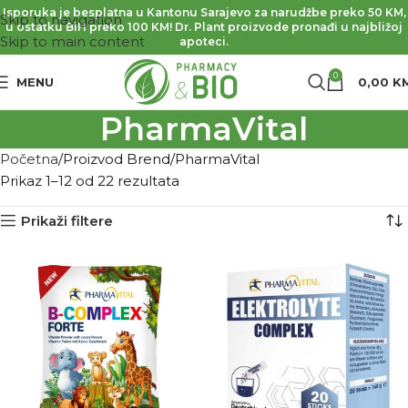
Isporuka je besplatna u Kantonu Sarajevo za narudžbe preko 50 KM,
Skip to navigation
u ostatku BiH preko 100 KM! Dr. Plant proizvode pronađi u najbližoj
Skip to main content
apoteci.
0
MENU
0,00
K
PharmaVital
Početna
Proizvod Brend
PharmaVital
Prikaz 1–12 od 22 rezultata
Prikaži filtere