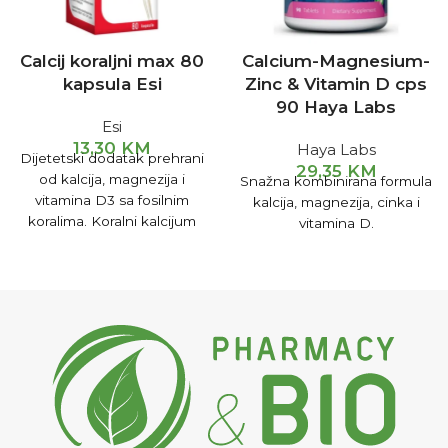
Calcij koraljni max 80
Calcium-Magnesium-
kapsula Esi
Zinc & Vitamin D cps
90 Haya Labs
Esi
13,30
KM
Haya Labs
Dijetetski dodatak prehrani
29,35
KM
od kalcija, magnezija i
Snažna kombinirana formula
vitamina D3 sa fosilnim
kalcija, magnezija, cinka i
koralima. Koralni kalcijum
vitamina D.
predstavlja izvrsno rješenje
kod problema povezanih sa
gubitkom koštane mase ili
lomljivošću kostiju.