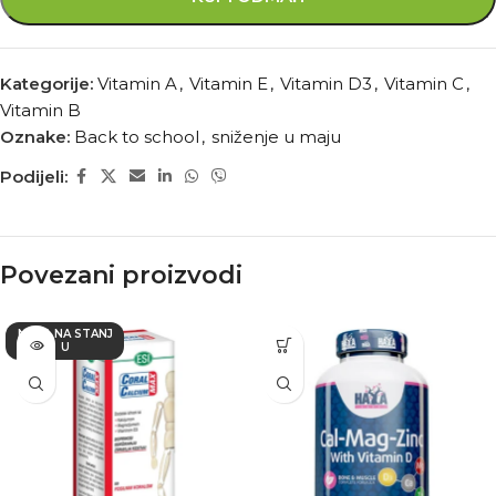
Kategorije:
Vitamin A
,
Vitamin E
,
Vitamin D3
,
Vitamin C
,
Vitamin B
Oznake:
Back to school
,
sniženje u maju
Podijeli:
Povezani proizvodi
NEMA NA STANJ
U