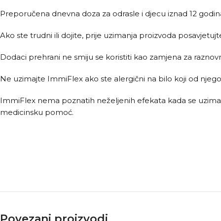
Preporučena dnevna doza za odrasle i djecu iznad 12 godin
Ako ste trudni ili dojite, prije uzimanja proizvoda posavjetujt
Dodaci prehrani ne smiju se koristiti kao zamjena za raznov
Ne uzimajte ImmiFlex ako ste alergični na bilo koji od njego
ImmiFlex nema poznatih neželjenih efekata kada se uzima 
medicinsku pomoć.
Povezani proizvodi