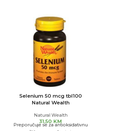
NEMA NA STAN
Selenium 50 mcg tbl100
Tečni ka
Natural Wealth
okuso
Natural Wealth
31,50
KM
4
Tečni kalc
Preporučuje se za antioksidativnu
omogućava k