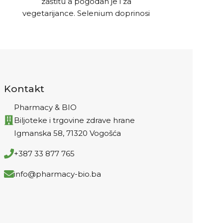
zaštitu a pogodan je i za
magnez
vegetarijance. Selenium doprinosi
najjednos
normalnoj funkciji imunološkog
sistema i zaštiti stanica od
oksidativnog stresa.
Kontakt
Pharmacy & BIO
Biljoteke i trgovine zdrave hrane
Igmanska 58, 71320 Vogošća
+387 33 877 765
info@pharmacy-bio.ba