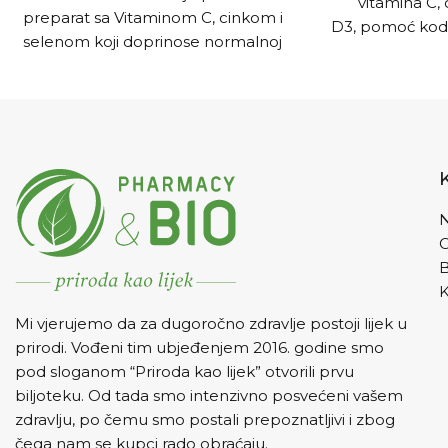
vitamina C, 
preparat sa Vitaminom C, cinkom i
D3, pomoć kod a
selenom koji doprinose normalnoj
DIRECT u k
funkciji imunološkog sistema i
vitaminom C, 
pomažu u zaštiti ćelija od
D3 je dijetetsk
oksidativnog stresa.
prehrani namijen
ublažavanje a
hranu i polen
prevencije
osteopenije ka
N
stabilno
K
Mi vjerujemo da za dugoročno zdravlje postoji lijek u
prirodi. Vođeni tim ubjeđenjem 2016. godine smo
pod sloganom “Priroda kao lijek” otvorili prvu
biljoteku. Od tada smo intenzivno posvećeni vašem
zdravlju, po čemu smo postali prepoznatljivi i zbog
čega nam se kupci rado obraćaju.