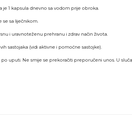
a je 1 kapsula dnevno sa vodom prije obroka.
e se sa liječnikom.
rsnu i uravnoteženu prehranu i zdrav način života.
vih sastojaka (vidi aktivne i pomoćne sastojke).
po uputi. Ne smije se prekoračiti preporučeni unos. U slu