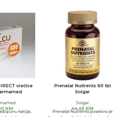
DIRECT vrećice
Prenatal Nutirents 60 tbl
harmamed
Solgar
rmamed
Solgar
,50
KM
44,45
KM
dopunu kalcija,
Prenatal Nutrients posebno je