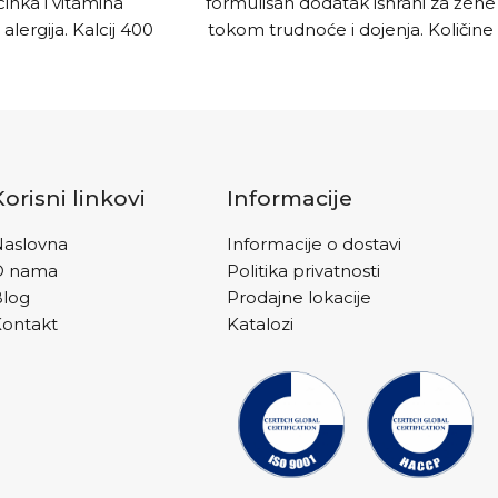
cinka i vitamina
formulisan dodatak ishrani za žene
lergija. Kalcij 400
tokom trudnoće i dojenja. Količine
ombinaciji sa
vitamina, minerala i drugih
cinkom, vitaminom
nutrijenata optimalno su
i proizvod, dodatak
izbalansirane neophodnim
jen za prevenciju i
sastojcima za majku, ali i za
lergija na sunce,
postnatalni razvoj djeteta.
. Koristi se kod
Korisni linkovi
Informacije
 osteoporoze i
o i za poboljšanje
aslovna
Informacije o dostavi
sti kostiju.
O nama
Politika privatnosti
Blog
Prodajne lokacije
ontakt
Katalozi