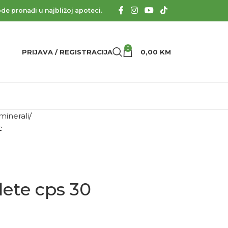
de pronađi u najbližoj apoteci.
0
PRIJAVA / REGISTRACIJA
0,00
KM
 minerali
c
ete cps 30