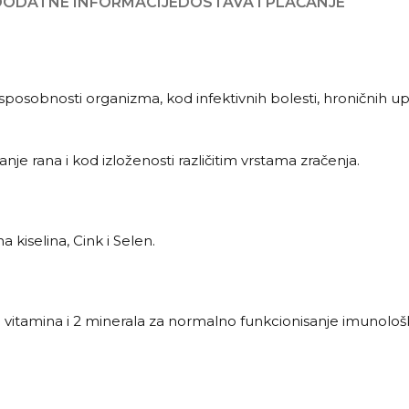
DODATNE INFORMACIJE
DOSTAVA I PLAĆANJE
osobnosti organizma, kod infektivnih bolesti, hroničnih up
e rana i kod izloženosti različitim vrstama zračenja.
 kiselina, Cink i Selen.
 vitamina i 2 minerala za normalno funkcionisanje imunološ