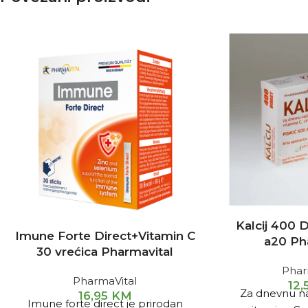
Kalcij 400 
Imune Forte Direct+Vitamin C
a20 P
30 vrećica Pharmavital
Pha
PharmaVital
12
Za dnevnu na
16,95
KM
Imune forte direct je prirodan