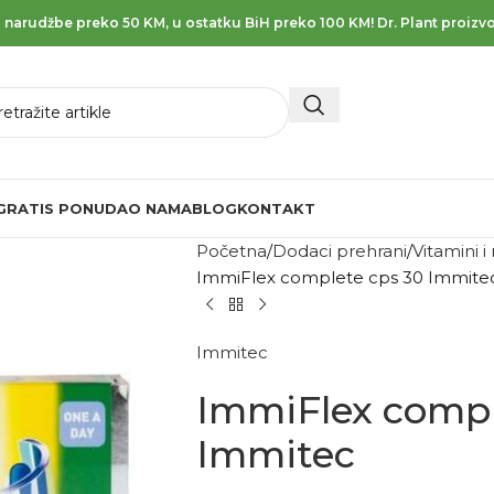
 narudžbe preko 50 KM, u ostatku BiH preko 100 KM! Dr. Plant proizvo
GRATIS PONUDA
O NAMA
BLOG
KONTAKT
Početna
Dodaci prehrani
Vitamini i
ImmiFlex complete cps 30 Immite
Immitec
ImmiFlex compl
Immitec