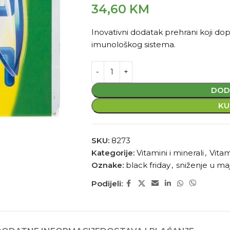
34,60
KM
Inovativni dodatak prehrani koji d
imunološkog sistema.
DOD
KU
SKU:
8273
Kategorije:
Vitamini i minerali
,
Vitam
Oznake:
black friday
,
sniženje u ma
Podijeli: