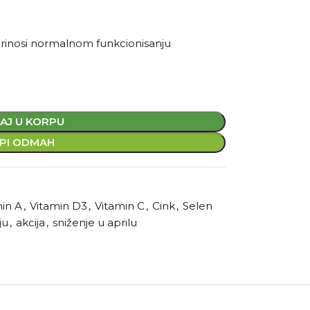
oprinosi normalnom funkcionisanju
AJ U KORPU
PI ODMAH
in A
,
Vitamin D3
,
Vitamin C
,
Cink
,
Selen
ju
,
akcija
,
sniženje u aprilu