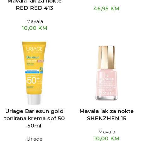
Mavala lak za nokte
RED RED 413
46,95
KM
Mavala
10,00
KM
Uriage Bariesun gold
Mavala lak za nokte
tonirana krema spf 50
SHENZHEN 15
50ml
Mavala
10,00
KM
Uriage