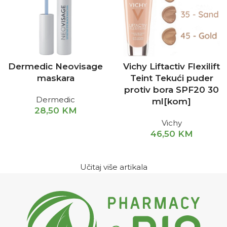
Dermedic Neovisage
Vichy Liftactiv Flexilift
maskara
Teint Tekući puder
protiv bora SPF20 30
Dermedic
ml[kom]
28,50
KM
Vichy
46,50
KM
Učitaj više artikala