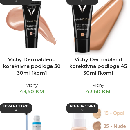
U
U
Vichy Dermablend
Vichy Dermablend
korektivna podloga 30
korektivna podloga 45
30ml [kom]
30ml [kom]
Vichy
Vichy
43,60
KM
43,60
KM
NEMA NA STANJ
NEMA NA STANJ
U
U