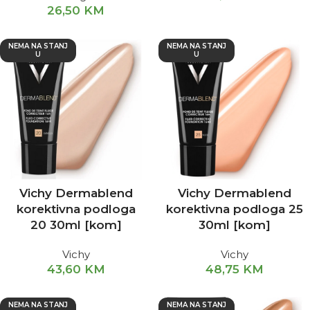
26,50
KM
NEMA NA STANJ
NEMA NA STANJ
U
U
Vichy Dermablend
Vichy Dermablend
korektivna podloga
korektivna podloga 25
20 30ml [kom]
30ml [kom]
Vichy
Vichy
43,60
KM
48,75
KM
NEMA NA STANJ
NEMA NA STANJ