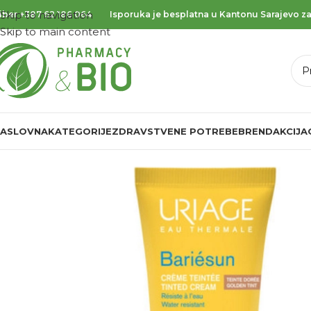
Skip to navigation
iber
+387 62 186 064
Isporuka je besplatna u Kantonu Sarajevo za
Skip to main content
ASLOVNA
KATEGORIJE
ZDRAVSTVENE POTREBE
BREND
AKCIJA