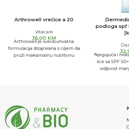
Arthrowell vrećice a 20
Dermedic
podloga spf 
Vitacare
[
36,00
KM
Arthrowell je sveobuhvatna
De
formulacija dizajnirana s ciljem da
32
Njegujuća i hid
pruži maksimalnu nutritivnu
lice sa SPF 50+
podršku zdravlju i pokretljivosti
vidljivost man
zglobova. Aktivni sastojci
ujednačav
Arthrowella sinergistički
N