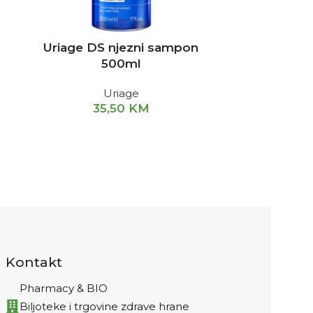
a
Uriage DS njezni sampon
VICHY D
500ml
ampule 
Uriage
35,50
KM
1
Smanjuje
vlasišta i j
Kontakt
Pharmacy & BIO
Biljoteke i trgovine zdrave hrane