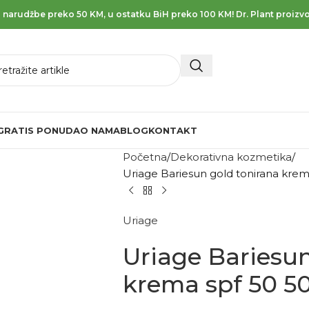
 narudžbe preko 50 KM, u ostatku BiH preko 100 KM! Dr. Plant proizvo
GRATIS PONUDA
O NAMA
BLOG
KONTAKT
Početna
Dekorativna kozmetika
Uriage Bariesun gold tonirana krem
Uriage
Uriage Bariesun
krema spf 50 5