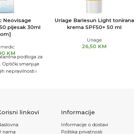
 Neovisage
Uriage Bariesun Light toniran
50 pijesak 30ml
krema SPF50+ 50 ml
kom]
Uriage
26,50
KM
rmedic
,90
KM
ratantna podloga za
. Optički smanjuje
jih nepravilnosti i
a boju kože.
Korisni linkovi
Informacije
aslovna
Informacije o dostavi
O nama
Politika privatnosti