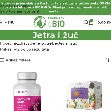
Isporuka je besplatna u Kantonu Sarajevo za narudžbe preko 50 KM,
Skip to navigation
u ostatku BiH preko 100 KM! Dr. Plant proizvode pronađi u najbližoj
Skip to main content
apoteci.
0
MENU
0,00
K
Jetra i žuč
Početna
Zdravstvene potrebe
Jetra i žuč
Prikaz 1–12 od 53 rezultata
Prikaži filtere