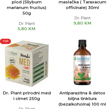
plod (Silybum
maslačka ( Taraxacum
marianum fructus)
officinale) 30ml
50g
Dr. Plant
9,80
KM
Dr. Plant
5,80
KM
TOP
Dr. Plant prirodni med
Antiparazitna & detox
i cimet 250g
biljna tinktura
(bezalkoholna) 100 ml
Dr. Plant